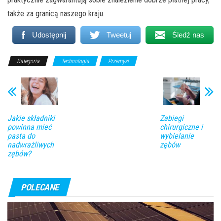
także za granicą naszego kraju.
Udostępnij
Tweetuj
Śledź nas
Kategoria
Technologia
Przemysł
Jakie składniki
Zabiegi
powinna mieć
chirurgiczne i
pasta do
wybielanie
nadwrażliwych
zębów
zębów?
POLECANE