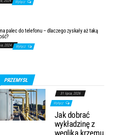
ia, 2024
Wyłącz
na palec do telefonu – dlaczego zyskały aż taką
ość?
nia, 2024
Wyłącz
PRZEMYSŁ
31 lipca, 2026
Wyłącz
Jak dobrać
wykładzinę z
węglika krzemu