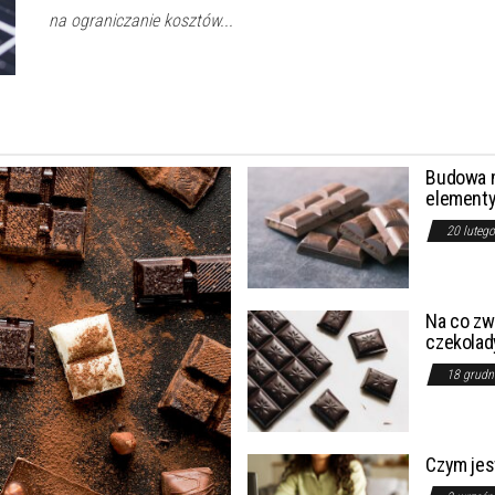
na ograniczanie kosztów...
Budowa m
elementy
20 luteg
Na co zw
czekolad
18 grudn
Czym jest