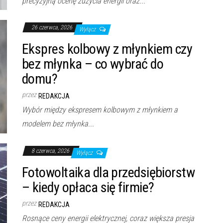
precyzyjną ocenę zużycia energii oraz...
26 czerwca, 2026
Wyłącz
Ekspres kolbowy z młynkiem czy
bez młynka – co wybrać do
domu?
przez
REDAKCJA
Wybór między ekspresem kolbowym z młynkiem a
modelem bez młynka...
8 czerwca, 2026
Wyłącz
Fotowoltaika dla przedsiębiorstw
– kiedy opłaca się firmie?
przez
REDAKCJA
Rosnące ceny energii elektrycznej, coraz większa presja