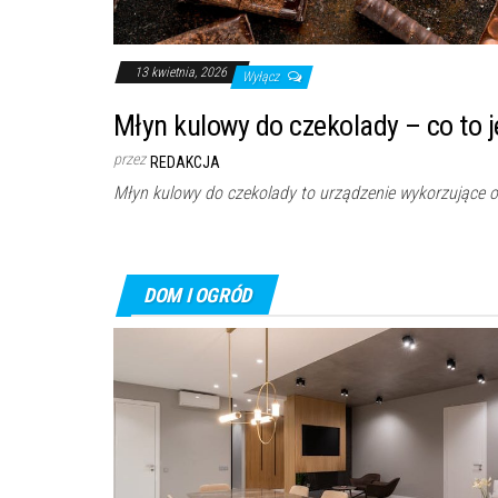
13 kwietnia, 2026
Wyłącz
Młyn kulowy do czekolady – co to j
przez
REDAKCJA
Młyn kulowy do czekolady to urządzenie wykorzujące ob
DOM I OGRÓD