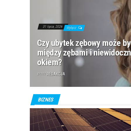
31 lipca, 2026
Wyłącz
Czy ubytek zębowy może by
między zębami i niewidocz
okiem?
przez
REDAKCJA
BIZNES