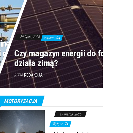
29 lipca, 2026
Wyłącz
inę z węglika
i narażonej na
Czy magazyn energii do fotowoltai
?
działa zimą?
przez
REDAKCJA
MOTORYZACJA
17 marca, 2025
Wyłącz