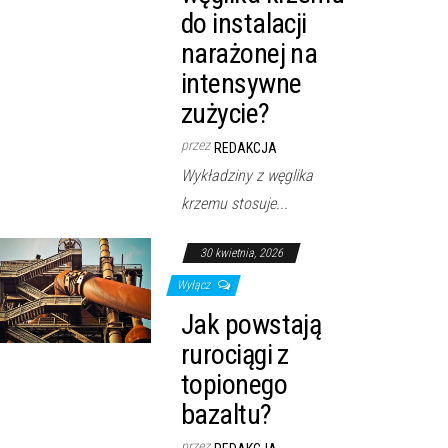
do instalacji
narażonej na
intensywne
zużycie?
przez
REDAKCJA
Wykładziny z węglika
krzemu stosuje...
30 kwietnia, 2026
Wyłącz
Jak powstają
rurociągi z
topionego
bazaltu?
przez