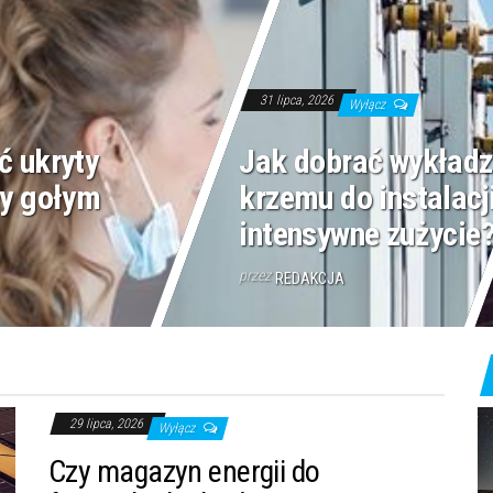
31 lipca, 2026
Wyłącz
ć ukryty
Jak dobrać wykładz
ny gołym
krzemu do instalacj
intensywne zużycie
przez
REDAKCJA
29 lipca, 2026
Wyłącz
Czy magazyn energii do