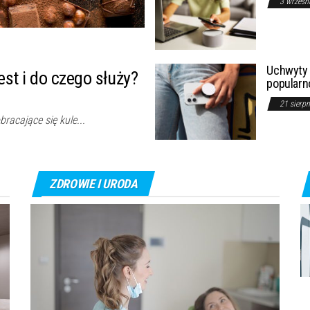
3 wrześn
Uchwyty 
est i do czego służy?
popularn
21 sierp
racające się kule...
ZDROWIE I URODA