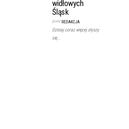
widłowych
Śląsk
przez
REDAKCJA
Dzisiaj coraz więcej słyszy
się...