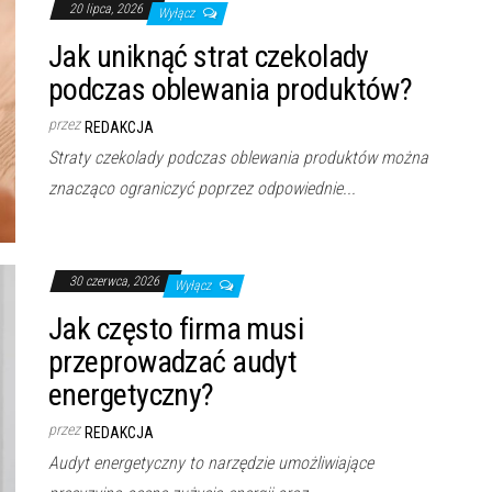
20 lipca, 2026
Wyłącz
Jak uniknąć strat czekolady
podczas oblewania produktów?
przez
REDAKCJA
Straty czekolady podczas oblewania produktów można
znacząco ograniczyć poprzez odpowiednie...
30 czerwca, 2026
Wyłącz
Jak często firma musi
przeprowadzać audyt
energetyczny?
przez
REDAKCJA
Audyt energetyczny to narzędzie umożliwiające