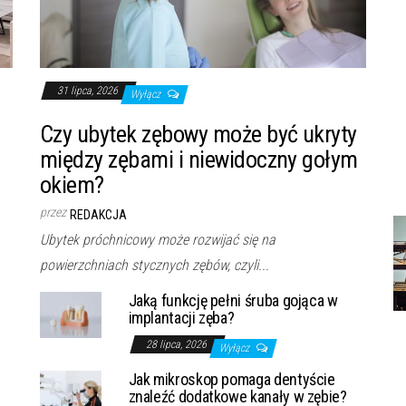
31 lipca, 2026
Wyłącz
Czy ubytek zębowy może być ukryty
między zębami i niewidoczny gołym
okiem?
przez
REDAKCJA
Ubytek próchnicowy może rozwijać się na
powierzchniach stycznych zębów, czyli...
Jaką funkcję pełni śruba gojąca w
implantacji zęba?
28 lipca, 2026
Wyłącz
Jak mikroskop pomaga dentyście
znaleźć dodatkowe kanały w zębie?