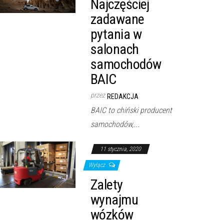
Najczęściej
zadawane
pytania w
salonach
samochodów
BAIC
przez
REDAKCJA
BAIC to chiński producent
samochodów,...
11 stycznia, 2020
Wyłącz
Zalety
wynajmu
wózków