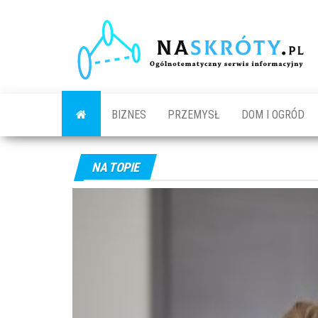
N
O
s
in
BIZNES
PRZEMYSŁ
DOM I OGRÓD
NA TOPIE