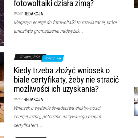
fotowoltaiki działa zimą?
przez
REDAKCJA
Magazyn energii do fotowoltaiki to rozwiązanie, które
umożliwia gromadzenie nadwyżek...
28 lipca, 2026
Wyłącz
Kiedy trzeba złożyć wniosek o
białe certyfikaty, żeby nie stracić
możliwości ich uzyskania?
przez
REDAKCJA
Wniosek o wydanie świadectwa efektywności
energetycznej, potocznie nazywanego białym
certyfikatem,...