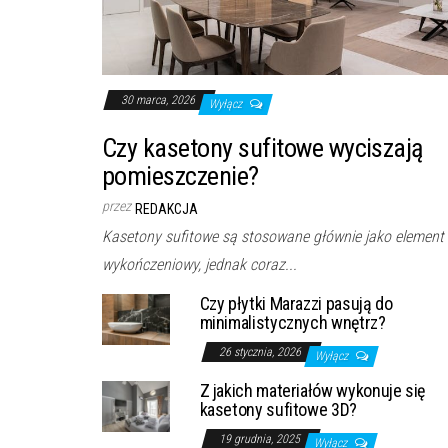
30 marca, 2026
Wyłącz
Czy kasetony sufitowe wyciszają
pomieszczenie?
przez
REDAKCJA
Kasetony sufitowe są stosowane głównie jako element
wykończeniowy, jednak coraz...
Czy płytki Marazzi pasują do
minimalistycznych wnętrz?
26 stycznia, 2026
Wyłącz
Z jakich materiałów wykonuje się
kasetony sufitowe 3D?
19 grudnia, 2025
Wyłącz