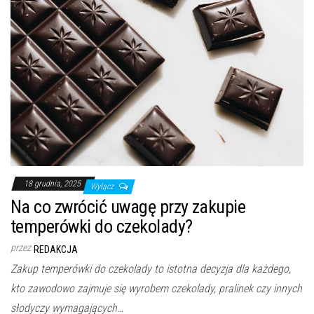
18 grudnia, 2025
Wyłącz
Na co zwrócić uwagę przy zakupie
temperówki do czekolady?
przez
REDAKCJA
Zakup temperówki do czekolady to istotna decyzja dla każdego,
kto zawodowo zajmuje się wyrobem czekolady, pralinek czy innych
słodyczy wymagających…