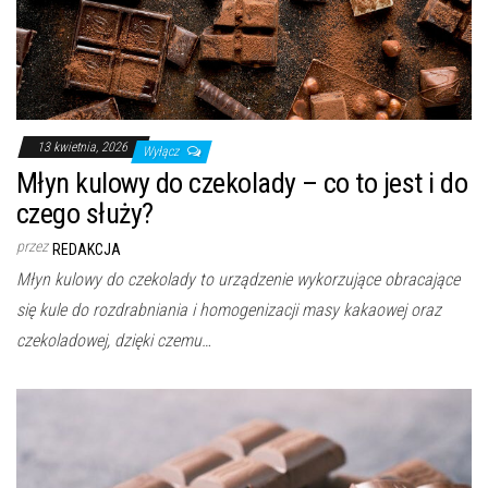
13 kwietnia, 2026
Wyłącz
Młyn kulowy do czekolady – co to jest i do
czego służy?
przez
REDAKCJA
Młyn kulowy do czekolady to urządzenie wykorzujące obracające
się kule do rozdrabniania i homogenizacji masy kakaowej oraz
czekoladowej, dzięki czemu…