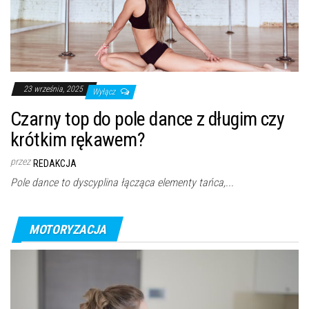
23 września, 2025
Wyłącz
Czarny top do pole dance z długim czy
krótkim rękawem?
przez
REDAKCJA
Pole dance to dyscyplina łącząca elementy tańca,...
MOTORYZACJA