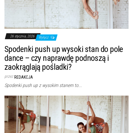
26 stycznia, 2026
Wyłącz
Spodenki push up wysoki stan do pole
dance – czy naprawdę podnoszą i
zaokrąglają pośladki?
przez
REDAKCJA
Spodenki push up z wysokim stanem to...