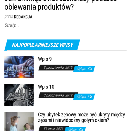
oblewania produktów?
przez
REDAKCJA
Straty...
NAJPOPULARNIEJSZE WPISY
Wpis 9
3 października, 2019
Wyłącz
Wpis 10
3 października, 2019
Wyłącz
Czy ubytek zębowy może być ukryty między
zębami i niewidoczny gołym okiem?
31 lipca, 2026
Wyłącz