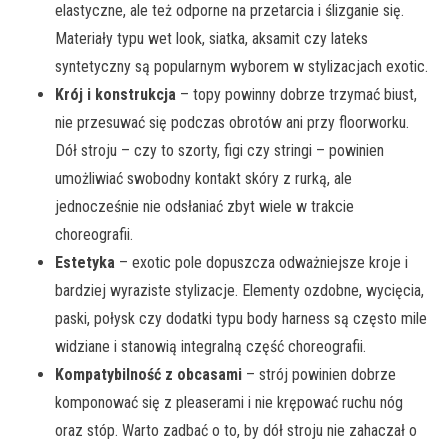
elastyczne, ale też odporne na przetarcia i ślizganie się.
Materiały typu wet look, siatka, aksamit czy lateks
syntetyczny są popularnym wyborem w stylizacjach exotic.
Krój i konstrukcja
– topy powinny dobrze trzymać biust,
nie przesuwać się podczas obrotów ani przy floorworku.
Dół stroju – czy to szorty, figi czy stringi – powinien
umożliwiać swobodny kontakt skóry z rurką, ale
jednocześnie nie odsłaniać zbyt wiele w trakcie
choreografii.
Estetyka
– exotic pole dopuszcza odważniejsze kroje i
bardziej wyraziste stylizacje. Elementy ozdobne, wycięcia,
paski, połysk czy dodatki typu body harness są często mile
widziane i stanowią integralną część choreografii.
Kompatybilność z obcasami
– strój powinien dobrze
komponować się z pleaserami i nie krępować ruchu nóg
oraz stóp. Warto zadbać o to, by dół stroju nie zahaczał o