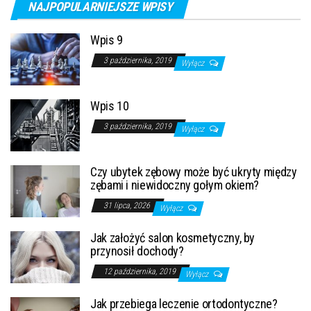
NAJPOPULARNIEJSZE WPISY
Wpis 9
3 października, 2019
Wyłącz
Wpis 10
3 października, 2019
Wyłącz
Czy ubytek zębowy może być ukryty między
zębami i niewidoczny gołym okiem?
31 lipca, 2026
Wyłącz
Jak założyć salon kosmetyczny, by
przynosił dochody?
12 października, 2019
Wyłącz
Jak przebiega leczenie ortodontyczne?