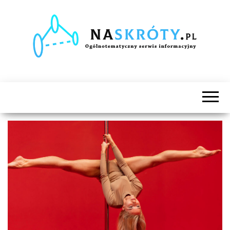
Naskróty.pl
Ogólnotematyczny
serwis
informacyjny