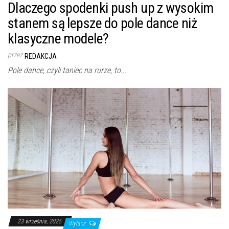
Dlaczego spodenki push up z wysokim
stanem są lepsze do pole dance niż
klasyczne modele?
przez
REDAKCJA
Pole dance, czyli taniec na rurze, to...
23 września, 2025
Wyłącz