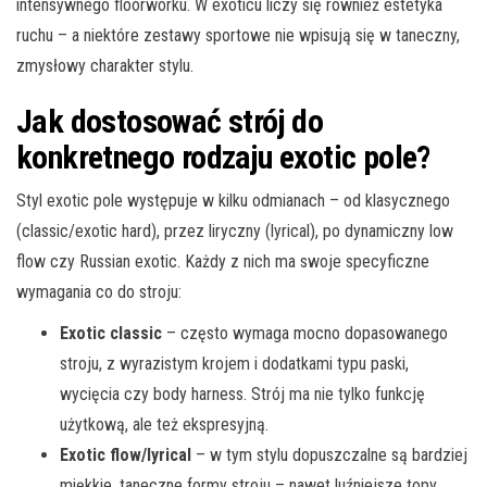
intensywnego floorworku. W exoticu liczy się również estetyka
ruchu – a niektóre zestawy sportowe nie wpisują się w taneczny,
zmysłowy charakter stylu.
Jak dostosować strój do
konkretnego rodzaju exotic pole?
Styl exotic pole występuje w kilku odmianach – od klasycznego
(classic/exotic hard), przez liryczny (lyrical), po dynamiczny low
flow czy Russian exotic. Każdy z nich ma swoje specyficzne
wymagania co do stroju:
Exotic classic
– często wymaga mocno dopasowanego
stroju, z wyrazistym krojem i dodatkami typu paski,
wycięcia czy body harness. Strój ma nie tylko funkcję
użytkową, ale też ekspresyjną.
Exotic flow/lyrical
– w tym stylu dopuszczalne są bardziej
miękkie, taneczne formy stroju – nawet luźniejsze topy,