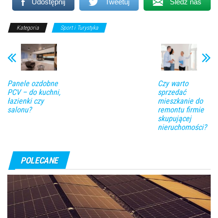
Udostępnij
Tweetuj
Śledź nas
Kategoria
Sport i Turystyka
Panele ozdobne
Czy warto
PCV – do kuchni,
sprzedać
łazienki czy
mieszkanie do
salonu?
remontu firmie
skupującej
nieruchomości?
POLECANE