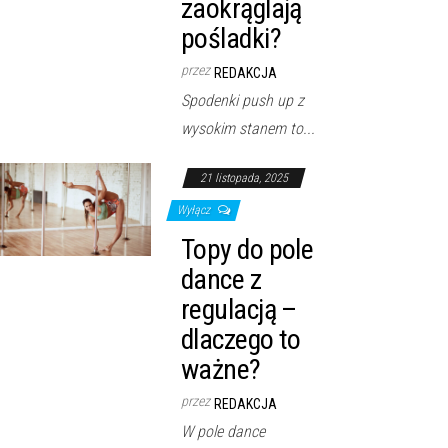
zaokrąglają
pośladki?
przez
REDAKCJA
Spodenki push up z
wysokim stanem to...
21 listopada, 2025
Wyłącz
Topy do pole
dance z
regulacją –
dlaczego to
ważne?
przez
REDAKCJA
W pole dance