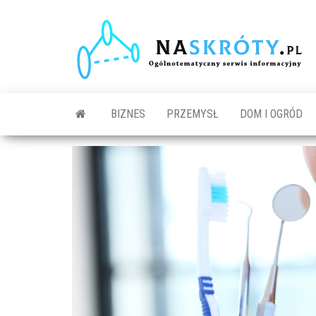
N
O
s
in
BIZNES
PRZEMYSŁ
DOM I OGRÓD