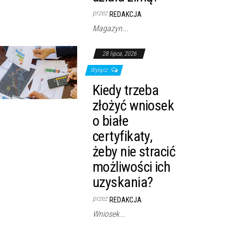
przez
REDAKCJA
Magazyn...
28 lipca, 2026
Wyłącz
Kiedy trzeba
złożyć wniosek
o białe
certyfikaty,
żeby nie stracić
możliwości ich
uzyskania?
przez
REDAKCJA
Wniosek...