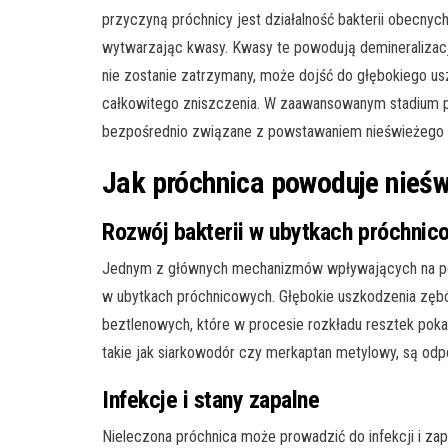
przyczyną próchnicy jest działalność bakterii obecnyc
wytwarzając kwasy. Kwasy te powodują demineralizacj
nie zostanie zatrzymany, może dojść do głębokiego u
całkowitego zniszczenia. W zaawansowanym stadium pró
bezpośrednio związane z powstawaniem nieświeżego
Jak próchnica powoduje nieś
Rozwój bakterii w ubytkach próchnic
Jednym z głównych mechanizmów wpływających na pow
w ubytkach próchnicowych. Głębokie uszkodzenia zębó
beztlenowych, które w procesie rozkładu resztek pokar
takie jak siarkowodór czy merkaptan metylowy, są odp
Infekcje i stany zapalne
Nieleczona próchnica może prowadzić do infekcji i zap