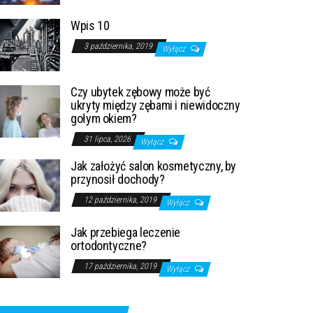
Wpis 10
3 października, 2019
Wyłącz
Czy ubytek zębowy może być
ukryty między zębami i niewidoczny
gołym okiem?
31 lipca, 2026
Wyłącz
Jak założyć salon kosmetyczny, by
przynosił dochody?
12 października, 2019
Wyłącz
Jak przebiega leczenie
ortodontyczne?
17 października, 2019
Wyłącz