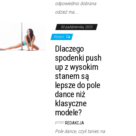
odpowiednio dobrana
odzież ma...
30 października, 2025
Wyłącz
Dlaczego
spodenki push
up z wysokim
stanem są
lepsze do pole
dance niż
klasyczne
modele?
przez
REDAKCJA
Pole dance, czyli taniec na