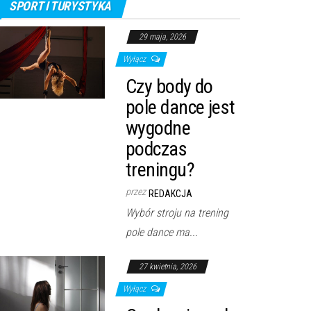
SPORT I TURYSTYKA
29 maja, 2026
Wyłącz
Czy body do
pole dance jest
wygodne
podczas
treningu?
przez
REDAKCJA
Wybór stroju na trening
pole dance ma...
27 kwietnia, 2026
Wyłącz