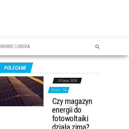
DROWIE I URODA
POLECANE
29 lipca, 2026
Wyłącz
Czy magazyn
energii do
fotowoltaiki
działa zimą?