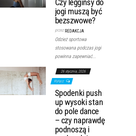
Czy legginsy do
jogi muszą być
bezszwowe?
przez
REDAKCJA
Odzież sportowa
stosowana podczas jogi
powinna zapewniać...
26 stycznia, 2026
Wyłącz
Spodenki push
up wysoki stan
do pole dance
– czy naprawdę
podnoszą i