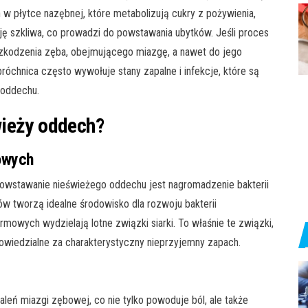
h w płytce nazębnej, które metabolizują cukry z pożywienia,
ę szkliwa, co prowadzi do powstawania ubytków. Jeśli proces
szkodzenia zęba, obejmującego miazgę, a nawet do jego
chnica często wywołuje stany zapalne i infekcje, które są
 oddechu.
wieży oddech?
owych
stawanie nieświeżego oddechu jest nagromadzenie bakterii
w tworzą idealne środowisko dla rozwoju bakterii
mowych wydzielają lotne związki siarki. To właśnie te związki,
owiedzialne za charakterystyczny nieprzyjemny zapach.
aleń miazgi zębowej, co nie tylko powoduje ból, ale także