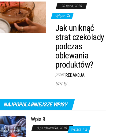
20 lipca, 2026
Wyłącz
Jak uniknąć
strat czekolady
podczas
oblewania
produktów?
przez
REDAKCJA
Straty...
NAJPOPULARNIEJSZE WPISY
Wpis 9
3 października, 2019
Wyłącz