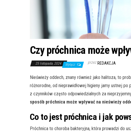
Czy próchnica może wpły
przez
REDAKCJA
25 listopada, 2024
Wyłącz
Nieświeży oddech, znany również jako halitoza, to pr
różnorodne, od nieprawidłowej higieny jamy ustnej 
z czynników często odpowiedzialnych za nieprzyjemny 
sposób próchnica może wpływać na nieświeży odd
Co to jest próchnica i jak pow
Próchnica to choroba bakteryjna, która prowadzi do u