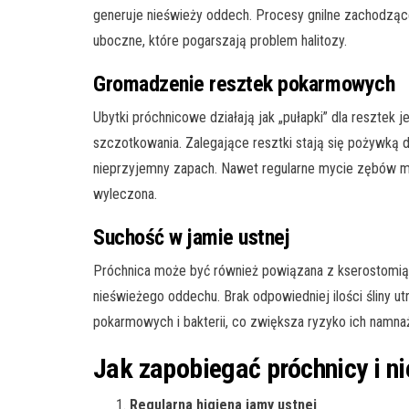
generuje nieświeży oddech. Procesy gnilne zachodząc
uboczne, które pogarszają problem halitozy.
Gromadzenie resztek pokarmowych
Ubytki próchnicowe działają jak „pułapki” dla resztek
szczotkowania. Zalegające resztki stają się pożywką dl
nieprzyjemny zapach. Nawet regularne mycie zębów moż
wyleczona.
Suchość w jamie ustnej
Próchnica może być również powiązana z kserostomią, 
nieświeżego oddechu. Brak odpowiedniej ilości śliny ut
pokarmowych i bakterii, co zwiększa ryzyko ich namnaż
Jak zapobiegać próchnicy i 
Regularna higiena jamy ustnej