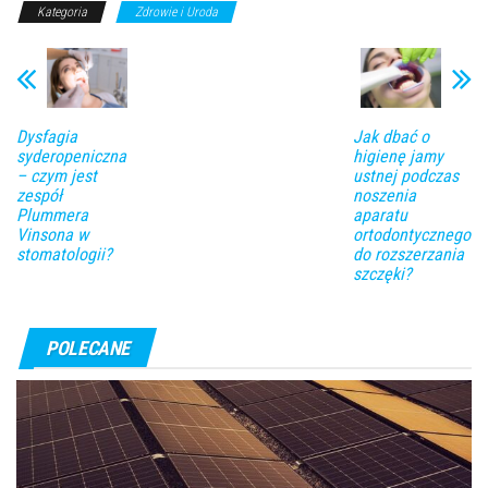
Kategoria
Zdrowie i Uroda
Dysfagia
Jak dbać o
syderopeniczna
higienę jamy
– czym jest
ustnej podczas
zespół
noszenia
Plummera
aparatu
Vinsona w
ortodontycznego
stomatologii?
do rozszerzania
szczęki?
POLECANE