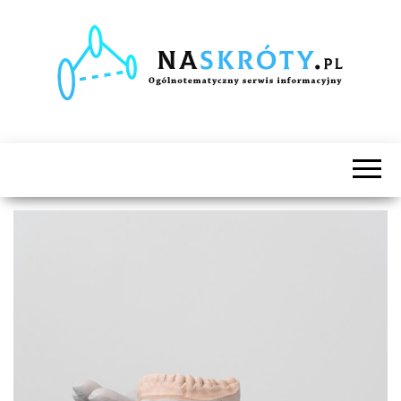
Naskróty.pl
Ogólnotematyczny
serwis
informacyjny