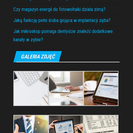
Czy magazyn energii do fotowoltaiki działa zimą?
Jaką funkcję pełni śruba gojąca w implantacji zęba?
Jak mikroskop pomaga dentyście znaleźć dodatkowe
kanały w zębie?
GALERIA ZDJĘĆ