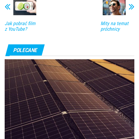
Jak pobrać film
Mity na temat
z YouTube?
próchnicy
POLECANE