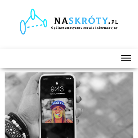
Naskróty.pl
Ogólnotematyczny
serwis
informacyjny