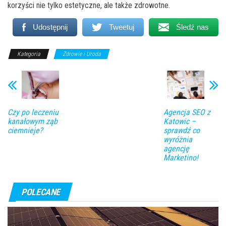
korzyści nie tylko estetyczne, ale także zdrowotne.
Udostępnij
Tweetuj
Śledź nas
Kategoria
Zdrowie i Uroda
Czy po leczeniu
Agencja SEO z
kanałowym ząb
Katowic –
ciemnieje?
sprawdź co
wyróżnia
agencję
Marketino!
POLECANE