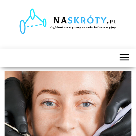
Naskróty.pl
Ogólnotematyczny
serwis
informacyjny