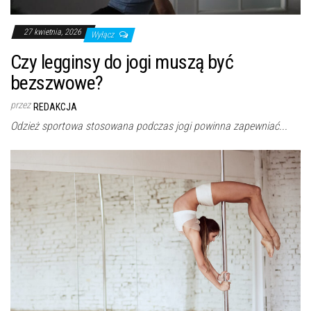
27 kwietnia, 2026
Wyłącz
Czy legginsy do jogi muszą być
bezszwowe?
przez
REDAKCJA
Odzież sportowa stosowana podczas jogi powinna zapewniać...