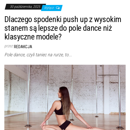
30 października, 2025
Wyłącz
Dlaczego spodenki push up z wysokim
stanem są lepsze do pole dance niż
klasyczne modele?
przez
REDAKCJA
Pole dance, czyli taniec na rurze, to...