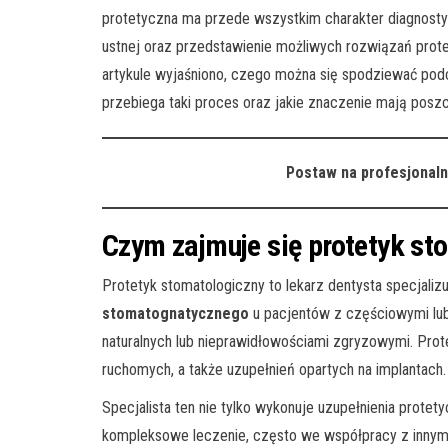
protetyczna ma przede wszystkim charakter diagnostyc
ustnej oraz przedstawienie możliwych rozwiązań prot
artykule wyjaśniono, czego można się spodziewać podc
przebiega taki proces oraz jakie znaczenie mają poszc
Postaw na profesjonal
Czym zajmuje się protetyk st
Protetyk stomatologiczny to lekarz dentysta specjaliz
stomatognatycznego
u pacjentów z częściowymi lu
naturalnych lub nieprawidłowościami zgryzowymi. Prot
ruchomych, a także uzupełnień opartych na implantach.
Specjalista ten nie tylko wykonuje uzupełnienia protet
kompleksowe leczenie, często we współpracy z innymi d