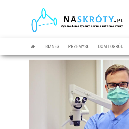
N
O
s
in
BIZNES
PRZEMYSŁ
DOM I OGRÓD