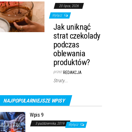
20 lipca, 2026
Wyłącz
Jak uniknąć
strat czekolady
podczas
oblewania
produktów?
przez
REDAKCJA
Straty...
NAJPOPULARNIEJSZE WPISY
Wpis 9
3 października, 2019
Wyłącz