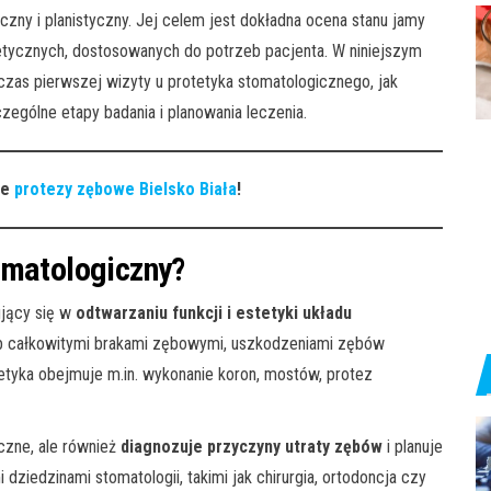
zny i planistyczny. Jej celem jest dokładna ocena stanu jamy
etycznych, dostosowanych do potrzeb pacjenta. W niniejszym
zas pierwszej wizyty u protetyka stomatologicznego, jak
zególne etapy badania i planowania leczenia.
ne
protezy zębowe Bielsko Biała
!
omatologiczny?
ujący się w
odtwarzaniu funkcji i estetyki układu
b całkowitymi brakami zębowymi, uszkodzeniami zębów
etyka obejmuje m.in. wykonanie koron, mostów, protez
yczne, ale również
diagnozuje przyczyny utraty zębów
i planuje
ziedzinami stomatologii, takimi jak chirurgia, ortodoncja czy