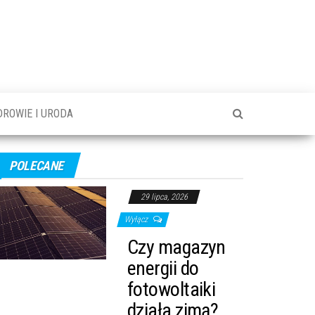
DROWIE I URODA
POLECANE
29 lipca, 2026
Wyłącz
Czy magazyn
energii do
fotowoltaiki
działa zimą?