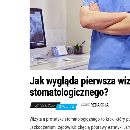
Jak wygląda pierwsza wiz
stomatologicznego?
przez
REDAKCJA
22 lipca, 2025
Wyłącz
Wizyta u protetyka stomatologicznego to krok, który p
uszkodzeniami zębów lub chęcią poprawy estetyki uśm