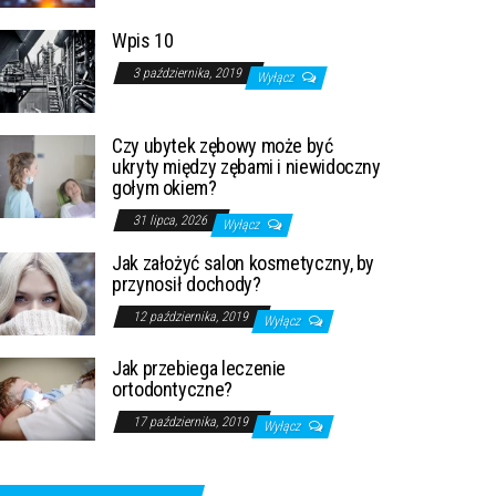
Wpis 10
3 października, 2019
Wyłącz
Czy ubytek zębowy może być
ukryty między zębami i niewidoczny
gołym okiem?
31 lipca, 2026
Wyłącz
Jak założyć salon kosmetyczny, by
przynosił dochody?
12 października, 2019
Wyłącz
Jak przebiega leczenie
ortodontyczne?
17 października, 2019
Wyłącz