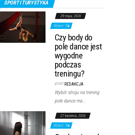
SPORT I TURYSTYKA
29 maja, 2026
Wyłącz
Czy body do
pole dance jest
wygodne
podczas
treningu?
przez
REDAKCJA
Wybór stroju na trening
pole dance ma...
27 kwietnia, 2026
Wyłącz