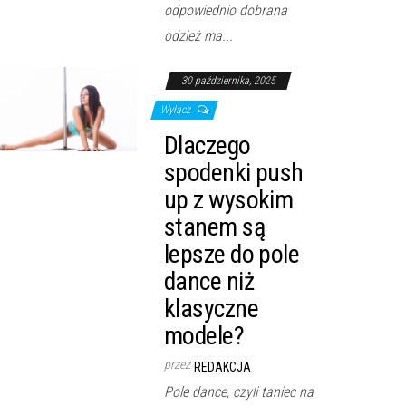
odpowiednio dobrana
odzież ma...
30 października, 2025
Wyłącz
Dlaczego
spodenki push
up z wysokim
stanem są
lepsze do pole
dance niż
klasyczne
modele?
przez
REDAKCJA
Pole dance, czyli taniec na