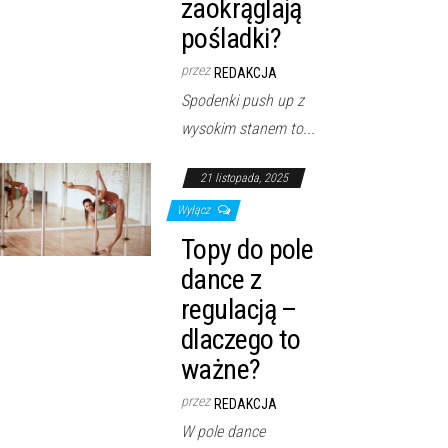
zaokrąglają
pośladki?
przez
REDAKCJA
Spodenki push up z
wysokim stanem to...
21 listopada, 2025
Wyłącz
Topy do pole
dance z
regulacją –
dlaczego to
ważne?
przez
REDAKCJA
W pole dance