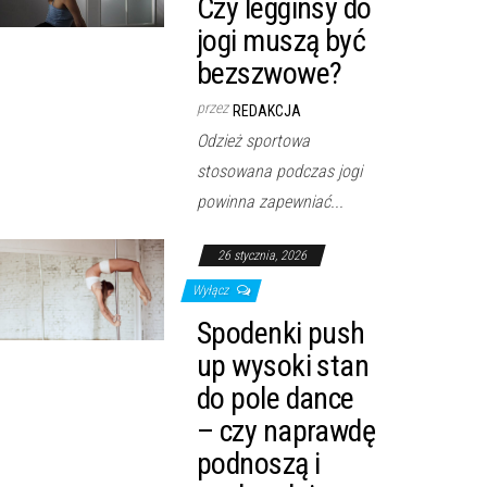
Czy legginsy do
jogi muszą być
bezszwowe?
przez
REDAKCJA
Odzież sportowa
stosowana podczas jogi
powinna zapewniać...
26 stycznia, 2026
Wyłącz
Spodenki push
up wysoki stan
do pole dance
– czy naprawdę
podnoszą i