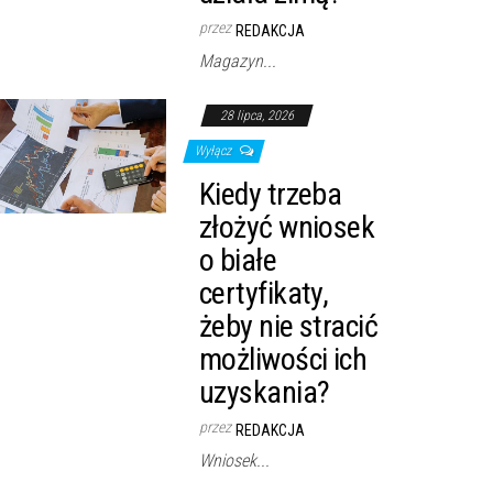
przez
REDAKCJA
Magazyn...
28 lipca, 2026
Wyłącz
Kiedy trzeba
złożyć wniosek
o białe
certyfikaty,
żeby nie stracić
możliwości ich
uzyskania?
przez
REDAKCJA
Wniosek...