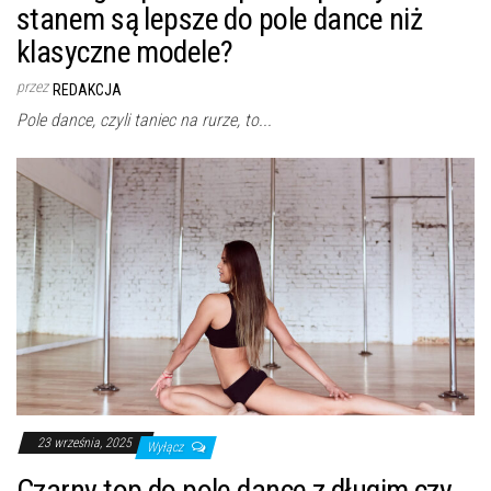
stanem są lepsze do pole dance niż
klasyczne modele?
przez
REDAKCJA
Pole dance, czyli taniec na rurze, to...
23 września, 2025
Wyłącz
Czarny top do pole dance z długim czy