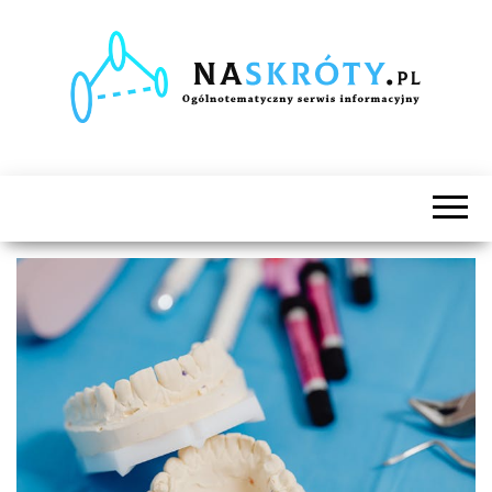
Naskróty.pl
Ogólnotematyczny
serwis
informacyjny