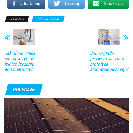
Udostępnij
Tweetuj
Śledź nas
Kategoria
Zdrowie i Uroda
Jak długo czeka
Jak wygląda
się na wizytę w
pierwsza wizyta u
klinice leczenia
protetyka
endometriozy?
stomatologicznego?
POLECANE