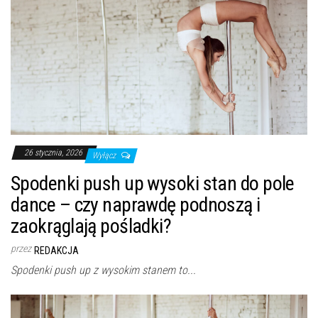
26 stycznia, 2026
Wyłącz
Spodenki push up wysoki stan do pole
dance – czy naprawdę podnoszą i
zaokrąglają pośladki?
przez
REDAKCJA
Spodenki push up z wysokim stanem to...