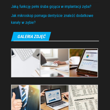
Jaką funkcję pełni śruba gojąca w implantacji zęba?
Jak mikroskop pomaga dentyście znaleźć dodatkowe
kanały w zębie?
GALERIA ZDJĘĆ