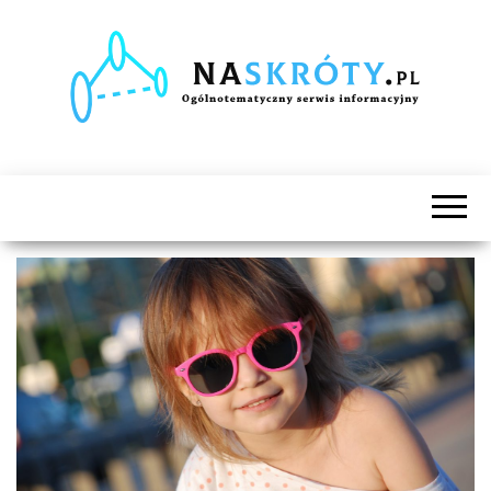
Naskróty.pl
Ogólnotematyczny
serwis
informacyjny