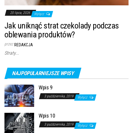
20 lipca, 2026
Wyłącz
Jak uniknąć strat czekolady podczas
oblewania produktów?
przez
REDAKCJA
Straty...
NAJPOPULARNIEJSZE WPISY
Wpis 9
3 października, 2019
Wyłącz
Wpis 10
3 października, 2019
Wyłącz