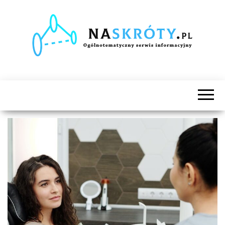
Naskróty.pl
Ogólnotematyczny
serwis
informacyjny