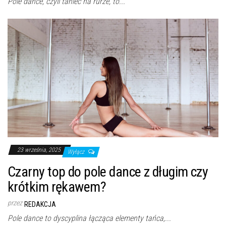
Pole dance, czyli taniec na rurze, to...
23 września, 2025
Wyłącz
Czarny top do pole dance z długim czy
krótkim rękawem?
przez
REDAKCJA
Pole dance to dyscyplina łącząca elementy tańca,...