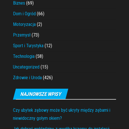
Biznes
(69)
Dom i Ogród
(66)
Motoryzacja
(2)
Przemysł
(73)
Sport i Turystyka
(12)
Technologia
(58)
Uncategorized
(15)
Zdrowie i Uroda
(426)
NAJNOWSZE WPISY
Czy ubytek zębowy może być ukryty między zębami i
niewidoczny gołym okiem?
Jak dobrać wykładzinę z węglika krzemu do instalacji