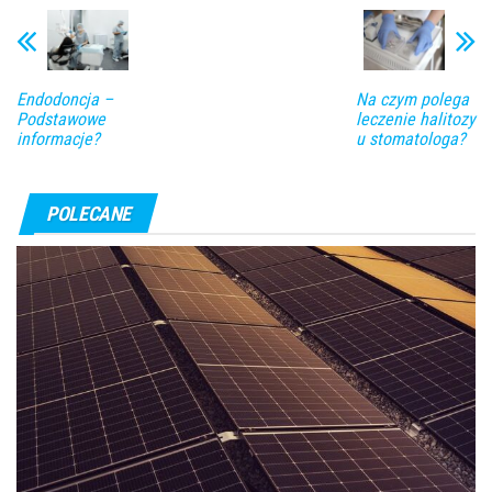
Endodoncja –
Na czym polega
Podstawowe
leczenie halitozy
informacje?
u stomatologa?
POLECANE