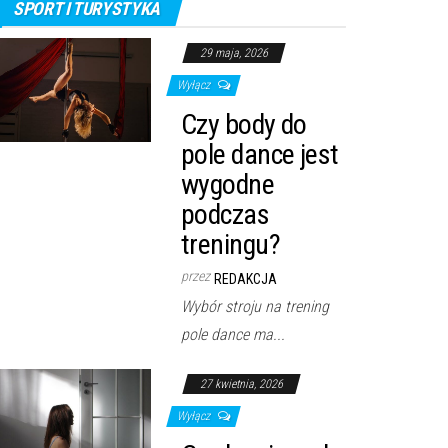
SPORT I TURYSTYKA
29 maja, 2026
Wyłącz
Czy body do
pole dance jest
wygodne
podczas
treningu?
przez
REDAKCJA
Wybór stroju na trening
pole dance ma...
27 kwietnia, 2026
Wyłącz