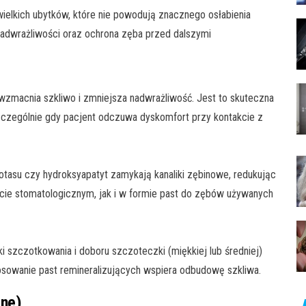
lkich ubytków, które nie powodują znacznego osłabienia
nadwrażliwości oraz ochrona zęba przed dalszymi
) wzmacnia szkliwo i zmniejsza nadwrażliwość. Jest to skuteczna
zególnie gdy pacjent odczuwa dyskomfort przy kontakcie z
potasu czy hydroksyapatyt zamykają kanaliki zębinowe, redukując
ie stomatologicznym, jak i w formie past do zębów używanych
i szczotkowania i doboru szczoteczki (miękkiej lub średniej)
osowanie past remineralizujących wspiera odbudowę szkliwa.
jne)