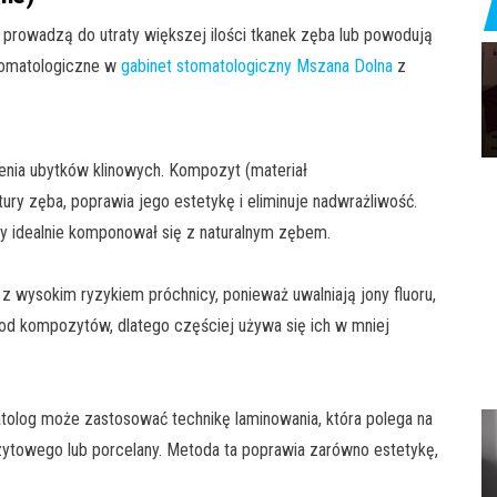
prowadzą do utraty większej ilości tkanek zęba lub powodują
tomatologiczne w
gabinet stomatologiczny Mszana Dolna
z
enia ubytków klinowych. Kompozyt (materiał
ry zęba, poprawia jego estetykę i eliminuje nadwrażliwość.
by idealnie komponował się z naturalnym zębem.
 wysokim ryzykiem próchnicy, ponieważ uwalniają jony fluoru,
od kompozytów, dlatego częściej używa się ich w mniej
olog może zastosować technikę laminowania, która polega na
ytowego lub porcelany. Metoda ta poprawia zarówno estetykę,