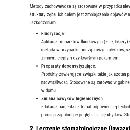
Metody zachowawcze są stosowane w przypadku niewie
struktury zęba. Ich celem jest zmniejszenie objawów 
uszkodzeniami.
Fluoryzacja
:
Aplikacja preparatów fluorkowych (żele, lakiery
metoda w przypadku początkowych ubytków, szc
zimnym, ciepłym czy kwaśnym pokarmem.
Preparaty desensytyzujące
:
Produkty zawierające związki takie jak azotan 
nadwrażliwość. Stosowane są zarówno w gabinec
w domu.
Zmiana nawyków higienicznych
:
Edukacja pacjenta na temat odpowiedniej technik
pomaga zapobiegać pogłębianiu się ubytków. St
2. Leczenie stomatologiczne (inwazy