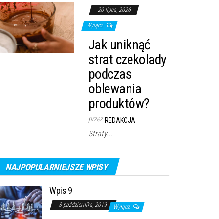
20 lipca, 2026
Wyłącz
Jak uniknąć
strat czekolady
podczas
oblewania
produktów?
przez
REDAKCJA
Straty...
NAJPOPULARNIEJSZE WPISY
Wpis 9
3 października, 2019
Wyłącz