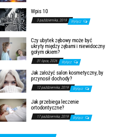
Wpis 10
3 października, 2019
Wyłącz
Czy ubytek zębowy może być
ukryty między zębami i niewidoczny
gołym okiem?
31 lipca, 2026
Wyłącz
Jak założyć salon kosmetyczny, by
przynosił dochody?
12 października, 2019
Wyłącz
Jak przebiega leczenie
ortodontyczne?
17 października, 2019
Wyłącz