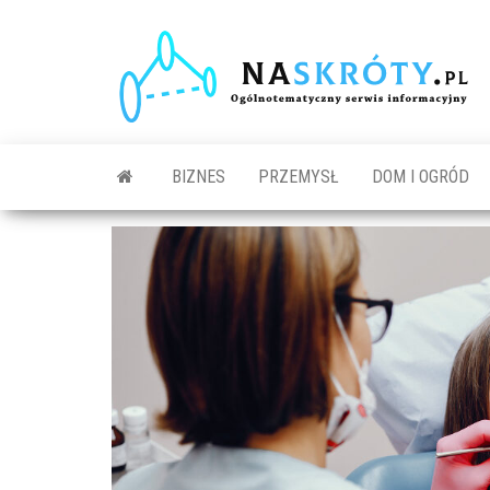
N
O
s
in
BIZNES
PRZEMYSŁ
DOM I OGRÓD