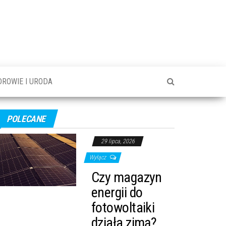
DROWIE I URODA
POLECANE
29 lipca, 2026
Wyłącz
Czy magazyn
energii do
fotowoltaiki
działa zimą?