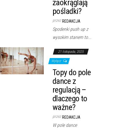
zaokrąglają
pośladki?
przez
REDAKCJA
Spodenki push up z
wysokim stanem to...
21 listopada, 2025
Wyłącz
Topy do pole
dance z
regulacją –
dlaczego to
ważne?
przez
REDAKCJA
W pole dance