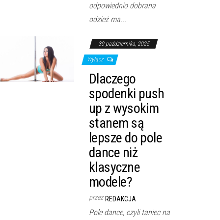
odpowiednio dobrana
odzież ma...
30 października, 2025
Wyłącz
Dlaczego
spodenki push
up z wysokim
stanem są
lepsze do pole
dance niż
klasyczne
modele?
przez
REDAKCJA
Pole dance, czyli taniec na