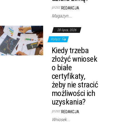
przez
REDAKCJA
Magazyn...
28 lipca, 2026
Wyłącz
Kiedy trzeba
złożyć wniosek
o białe
certyfikaty,
żeby nie stracić
możliwości ich
uzyskania?
przez
REDAKCJA
Wniosek...