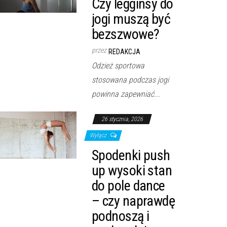
Czy legginsy do
jogi muszą być
bezszwowe?
przez
REDAKCJA
Odzież sportowa
stosowana podczas jogi
powinna zapewniać...
26 stycznia, 2026
Wyłącz
Spodenki push
up wysoki stan
do pole dance
– czy naprawdę
podnoszą i