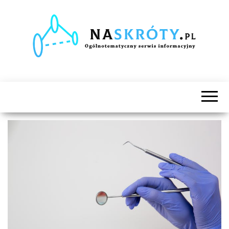
Naskróty.pl
Ogólnotematyczny
serwis
informacyjny