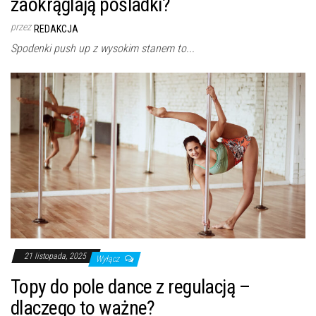
zaokrąglają pośladki?
przez
REDAKCJA
Spodenki push up z wysokim stanem to...
21 listopada, 2025
Wyłącz
Topy do pole dance z regulacją –
dlaczego to ważne?