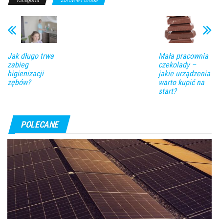
Jak długo trwa
Mała pracownia
zabieg
czekolady –
higienizacji
jakie urządzenia
zębów?
warto kupić na
start?
POLECANE