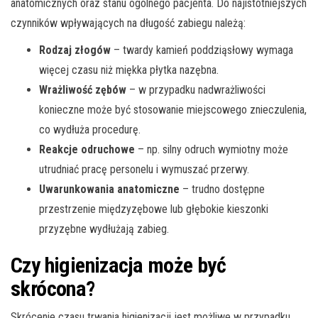
anatomicznych oraz stanu ogólnego pacjenta. Do najistotniejszych
czynników wpływających na długość zabiegu należą:
Rodzaj złogów
– twardy kamień poddziąsłowy wymaga
więcej czasu niż miękka płytka nazębna.
Wrażliwość zębów
– w przypadku nadwrażliwości
konieczne może być stosowanie miejscowego znieczulenia,
co wydłuża procedurę.
Reakcje odruchowe
– np. silny odruch wymiotny może
utrudniać pracę personelu i wymuszać przerwy.
Uwarunkowania anatomiczne
– trudno dostępne
przestrzenie międzyzębowe lub głębokie kieszonki
przyzębne wydłużają zabieg.
Czy higienizacja może być
skrócona?
Skrócenie czasu trwania higienizacji jest możliwe w przypadku