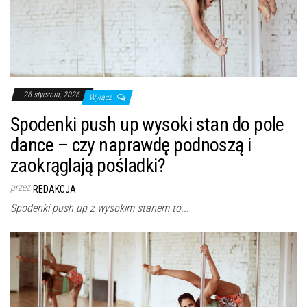
26 stycznia, 2026
Wyłącz
Spodenki push up wysoki stan do pole
dance – czy naprawdę podnoszą i
zaokrąglają pośladki?
przez
REDAKCJA
Spodenki push up z wysokim stanem to...