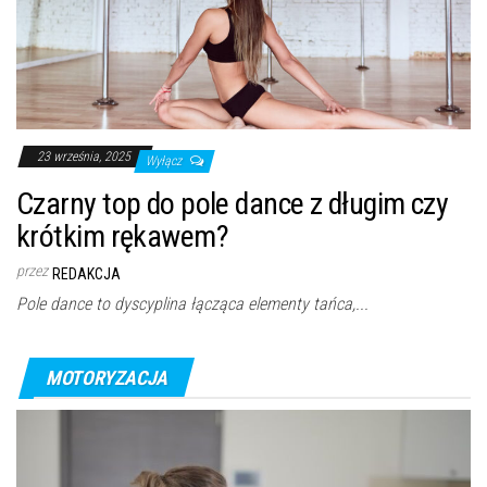
23 września, 2025
Wyłącz
Czarny top do pole dance z długim czy
krótkim rękawem?
przez
REDAKCJA
Pole dance to dyscyplina łącząca elementy tańca,...
MOTORYZACJA