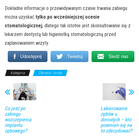
Dokładne informacje o przewidywanym czasie trwania zabiegu
można uzyskać
tylko po wcześniejszej ocenie
stomatologicznej
, dlatego tak istotne jest skonsultowanie się z
lekarzem dentystą lub higienistką stomatologiczną przed
zaplanowaniem wizyty.
Udostępnij
Tweetuj
Śledź nas
Kategoria
Zdrowie i Uroda
Co jeść po
Lakierowanie
zabiegu
zębów u
wszczepienia
dorosłych – kto
implantu
powinien się na
zębowego?
to zdecydować?