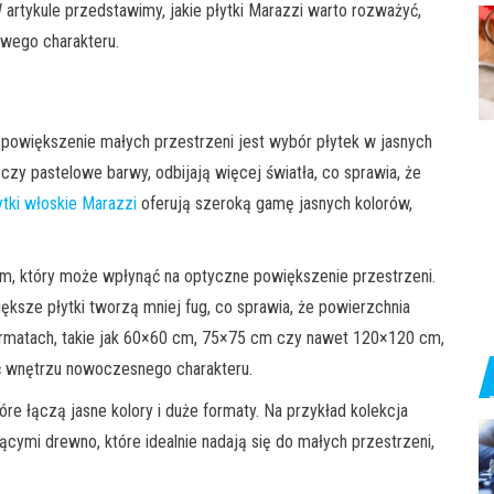
rtykule przedstawimy, jakie płytki Marazzi warto rozważyć,
wego charakteru.
owiększenie małych przestrzeni jest wybór płytek w jasnych
y czy pastelowe barwy, odbijają więcej światła, co sprawia, że
ytki włoskie Marazzi
oferują szeroką gamę jasnych kolorów,
m, który może wpłynąć na optyczne powiększenie przestrzeni.
ksze płytki tworzą mniej fug, co sprawia, że powierzchnia
 formatach, takie jak 60×60 cm, 75×75 cm czy nawet 120×120 cm,
ć wnętrzu nowoczesnego charakteru.
óre łączą jasne kolory i duże formaty. Na przykład kolekcja
ącymi drewno, które idealnie nadają się do małych przestrzeni,