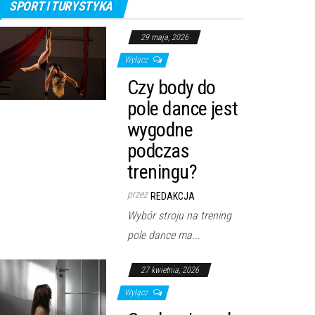
SPORT I TURYSTYKA
29 maja, 2026
Wyłącz
Czy body do
pole dance jest
wygodne
podczas
treningu?
przez
REDAKCJA
Wybór stroju na trening
pole dance ma...
27 kwietnia, 2026
Wyłącz