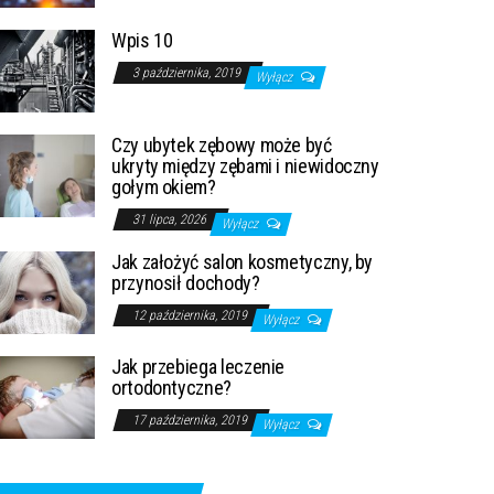
Wpis 10
3 października, 2019
Wyłącz
Czy ubytek zębowy może być
ukryty między zębami i niewidoczny
gołym okiem?
31 lipca, 2026
Wyłącz
Jak założyć salon kosmetyczny, by
przynosił dochody?
12 października, 2019
Wyłącz
Jak przebiega leczenie
ortodontyczne?
17 października, 2019
Wyłącz