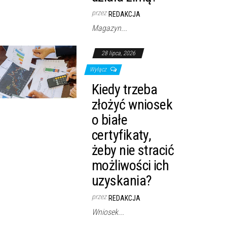
przez
REDAKCJA
Magazyn...
28 lipca, 2026
Wyłącz
Kiedy trzeba
złożyć wniosek
o białe
certyfikaty,
żeby nie stracić
możliwości ich
uzyskania?
przez
REDAKCJA
Wniosek...