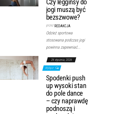
Czy legginsy do
jogi muszą być
bezszwowe?
przez
REDAKCJA
Odzież sportowa
stosowana podczas jogi
powinna zapewniać...
26 stycznia, 2026
Wyłącz
Spodenki push
up wysoki stan
do pole dance
– czy naprawdę
podnoszą i