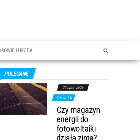
DROWIE I URODA
POLECANE
29 lipca, 2026
Wyłącz
Czy magazyn
energii do
fotowoltaiki
działa zimą?