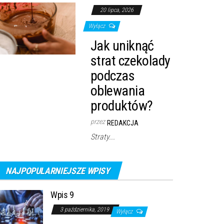
20 lipca, 2026
Wyłącz
Jak uniknąć
strat czekolady
podczas
oblewania
produktów?
przez
REDAKCJA
Straty...
NAJPOPULARNIEJSZE WPISY
Wpis 9
3 października, 2019
Wyłącz