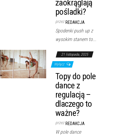
zaokrąglają
pośladki?
przez
REDAKCJA
Spodenki push up z
wysokim stanem to...
21 listopada, 2025
Wyłącz
Topy do pole
dance z
regulacją –
dlaczego to
ważne?
przez
REDAKCJA
W pole dance