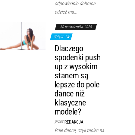
odpowiednio dobrana
odzież ma...
30 października, 2025
Wyłącz
Dlaczego
spodenki push
up z wysokim
stanem są
lepsze do pole
dance niż
klasyczne
modele?
przez
REDAKCJA
Pole dance, czyli taniec na