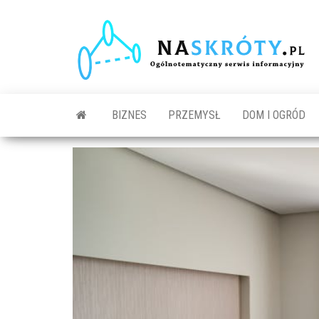
N
O
s
in
BIZNES
PRZEMYSŁ
DOM I OGRÓD