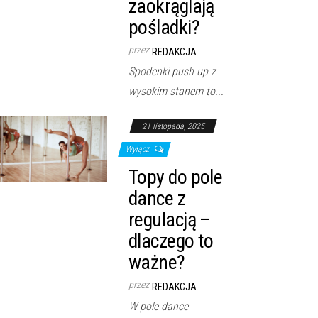
zaokrąglają
pośladki?
przez
REDAKCJA
Spodenki push up z
wysokim stanem to...
21 listopada, 2025
Wyłącz
Topy do pole
dance z
regulacją –
dlaczego to
ważne?
przez
REDAKCJA
W pole dance