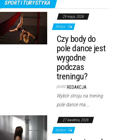
SPORT I TURYSTYKA
29 maja, 2026
Wyłącz
Czy body do
pole dance jest
wygodne
podczas
treningu?
przez
REDAKCJA
Wybór stroju na trening
pole dance ma...
27 kwietnia, 2026
Wyłącz