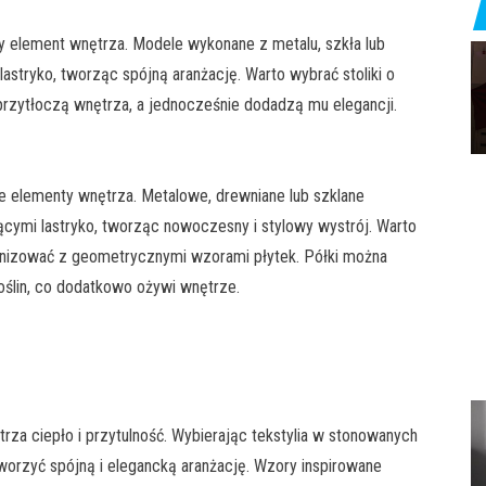
jny element wnętrza. Modele wykonane z metalu, szkła lub
astryko, tworząc spójną aranżację. Warto wybrać stoliki o
e przytłoczą wnętrza, a jednocześnie dodadzą mu elegancji.
yjne elementy wnętrza. Metalowe, drewniane lub szklane
ącymi lastryko, tworząc nowoczesny i stylowy wystrój. Warto
onizować z geometrycznymi wzorami płytek. Półki można
oślin, co dodatkowo ożywi wnętrze.
rza ciepło i przytulność. Wybierając tekstylia w stonowanych
stworzyć spójną i elegancką aranżację. Wzory inspirowane