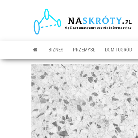
N
O
s
in
BIZNES
PRZEMYSŁ
DOM I OGRÓD