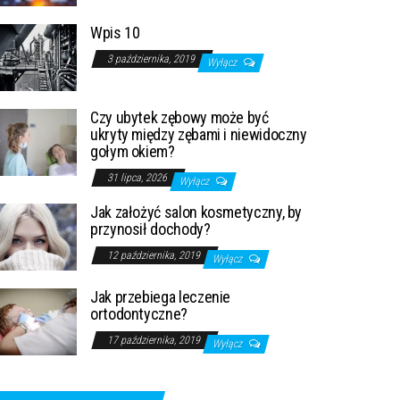
Wpis 10
3 października, 2019
Wyłącz
Czy ubytek zębowy może być
ukryty między zębami i niewidoczny
gołym okiem?
31 lipca, 2026
Wyłącz
Jak założyć salon kosmetyczny, by
przynosił dochody?
12 października, 2019
Wyłącz
Jak przebiega leczenie
ortodontyczne?
17 października, 2019
Wyłącz