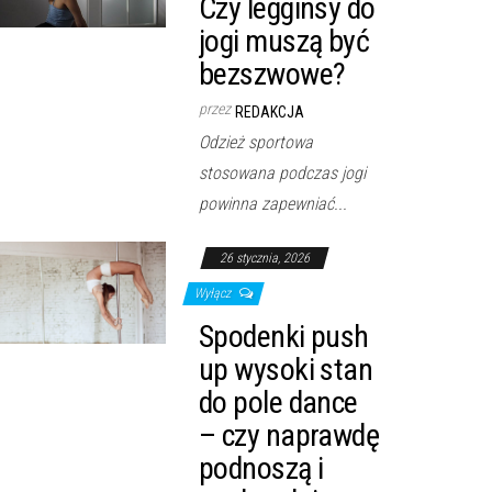
Czy legginsy do
jogi muszą być
bezszwowe?
przez
REDAKCJA
Odzież sportowa
stosowana podczas jogi
powinna zapewniać...
26 stycznia, 2026
Wyłącz
Spodenki push
up wysoki stan
do pole dance
– czy naprawdę
podnoszą i