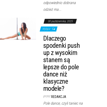
odpowiednio dobrana
odzież ma...
30 października, 2025
Wyłącz
Dlaczego
spodenki push
up z wysokim
stanem są
lepsze do pole
dance niż
klasyczne
modele?
przez
REDAKCJA
Pole dance, czyli taniec na