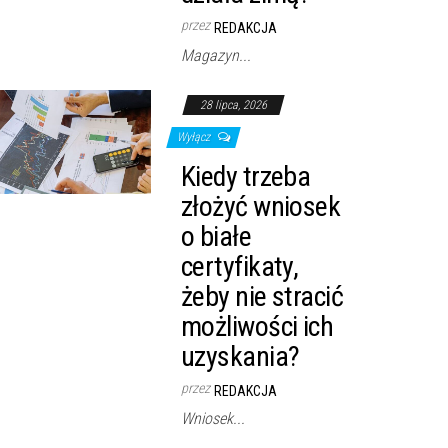
przez
REDAKCJA
Magazyn...
28 lipca, 2026
Wyłącz
Kiedy trzeba
złożyć wniosek
o białe
certyfikaty,
żeby nie stracić
możliwości ich
uzyskania?
przez
REDAKCJA
Wniosek...