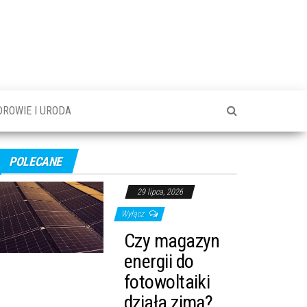
DROWIE I URODA
POLECANE
29 lipca, 2026
Wyłącz
Czy magazyn
energii do
fotowoltaiki
działa zimą?