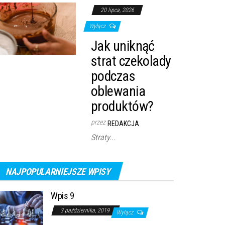
20 lipca, 2026
Wyłącz
Jak uniknąć
strat czekolady
podczas
oblewania
produktów?
przez
REDAKCJA
Straty...
NAJPOPULARNIEJSZE WPISY
Wpis 9
3 października, 2019
Wyłącz