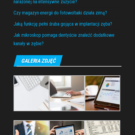
narażonej na intensywne zużycie?
Czy magazyn energii do fotowoltaiki działa zimą?
Jaką funkcję pełni śruba gojąca w implantacji zęba?
Jak mikroskop pomaga dentyście znaleźć dodatkowe
kanały w zębie?
GALERIA ZDJĘĆ