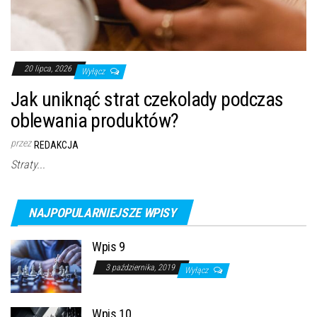
20 lipca, 2026
Wyłącz
Jak uniknąć strat czekolady podczas
oblewania produktów?
przez
REDAKCJA
Straty...
NAJPOPULARNIEJSZE WPISY
Wpis 9
3 października, 2019
Wyłącz
Wpis 10