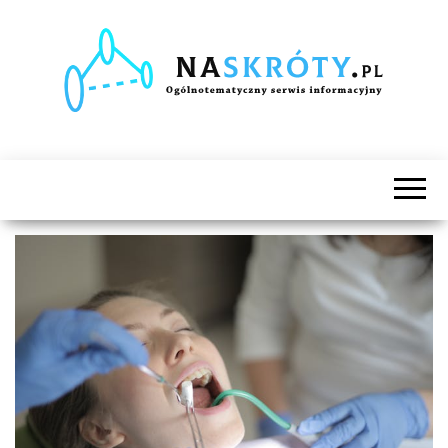
Naskróty.pl
Ogólnotematyczny
serwis
informacyjny