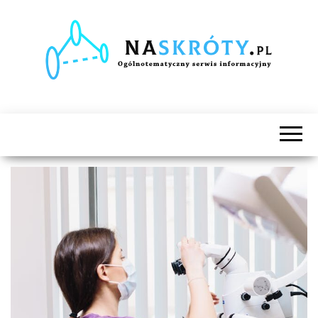
Naskróty.pl
Ogólnotematyczny
serwis
informacyjny