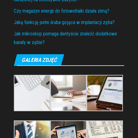
Czy magazyn energii do fotowoltaiki działa zimą?
Jaką funkcję pełni śruba gojąca w implantacji zęba?
Jak mikroskop pomaga dentyście znaleźć dodatkowe
kanały w zębie?
GALERIA ZDJĘĆ