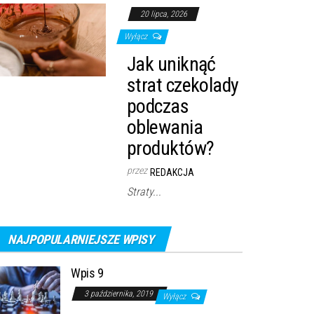
20 lipca, 2026
Wyłącz
Jak uniknąć
strat czekolady
podczas
oblewania
produktów?
przez
REDAKCJA
Straty...
NAJPOPULARNIEJSZE WPISY
Wpis 9
3 października, 2019
Wyłącz