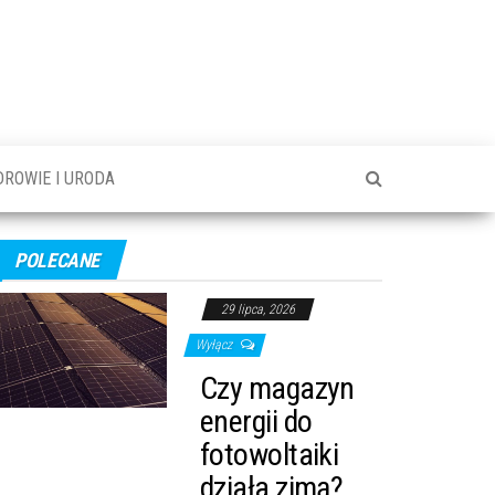
DROWIE I URODA
POLECANE
29 lipca, 2026
Wyłącz
Czy magazyn
energii do
fotowoltaiki
działa zimą?