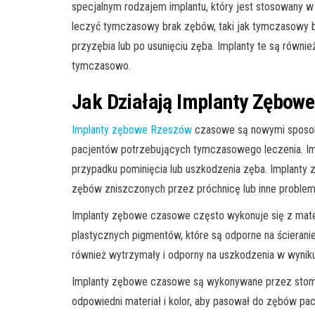
specjalnym rodzajem implantu, który jest stosowany w
leczyć tymczasowy brak zębów, taki jak tymczasowy b
przyzębia lub po usunięciu zęba. Implanty te są równie
tymczasowo.
Jak Działają Implanty Zębow
Implanty zębowe Rzeszów
czasowe są nowymi sposoba
pacjentów potrzebujących tymczasowego leczenia. I
przypadku pominięcia lub uszkodzenia zęba. Implant
zębów zniszczonych przez próchnicę lub inne proble
Implanty zębowe czasowe często wykonuje się z mate
plastycznych pigmentów, które są odporne na ścierani
również wytrzymały i odporny na uszkodzenia w wyniku
Implanty zębowe czasowe są wykonywane przez stomato
odpowiedni materiał i kolor, aby pasował do zębów pa