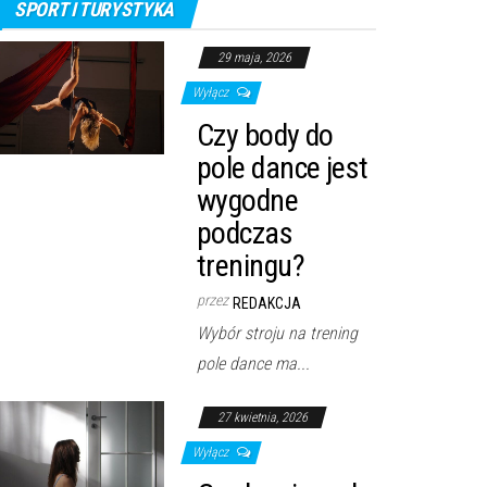
SPORT I TURYSTYKA
29 maja, 2026
Wyłącz
Czy body do
pole dance jest
wygodne
podczas
treningu?
przez
REDAKCJA
Wybór stroju na trening
pole dance ma...
27 kwietnia, 2026
Wyłącz