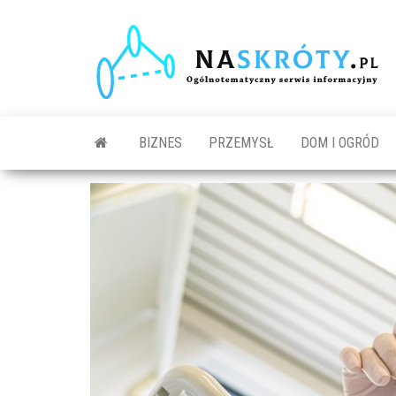
N
O
s
in
BIZNES
PRZEMYSŁ
DOM I OGRÓD