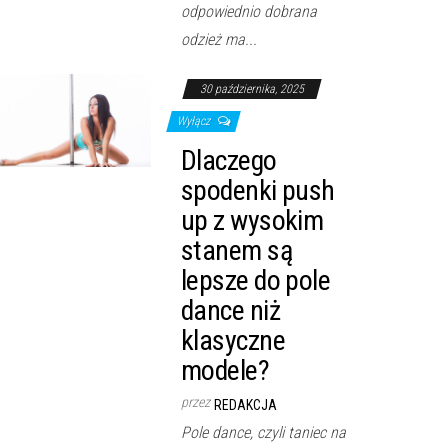
odpowiednio dobrana
odzież ma...
30 października, 2025
Wyłącz
Dlaczego
spodenki push
up z wysokim
stanem są
lepsze do pole
dance niż
klasyczne
modele?
przez
REDAKCJA
Pole dance, czyli taniec na