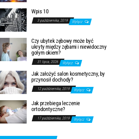
Wpis 10
3 października, 2019
Wyłącz
Czy ubytek zębowy może być
ukryty między zębami i niewidoczny
gołym okiem?
31 lipca, 2026
Wyłącz
Jak założyć salon kosmetyczny, by
przynosił dochody?
12 października, 2019
Wyłącz
Jak przebiega leczenie
ortodontyczne?
17 października, 2019
Wyłącz