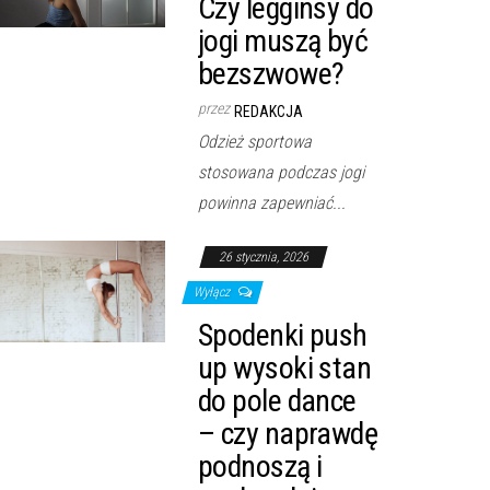
Czy legginsy do
jogi muszą być
bezszwowe?
przez
REDAKCJA
Odzież sportowa
stosowana podczas jogi
powinna zapewniać...
26 stycznia, 2026
Wyłącz
Spodenki push
up wysoki stan
do pole dance
– czy naprawdę
podnoszą i