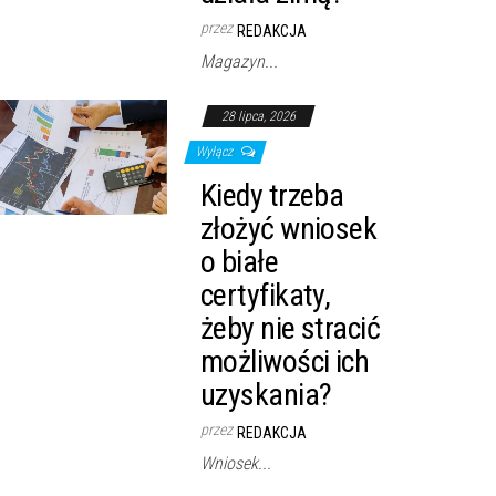
przez
REDAKCJA
Magazyn...
28 lipca, 2026
Wyłącz
Kiedy trzeba
złożyć wniosek
o białe
certyfikaty,
żeby nie stracić
możliwości ich
uzyskania?
przez
REDAKCJA
Wniosek...