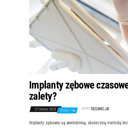
Implanty zębowe czasowe –
zalety?
przez
REDAKCJA
21 marca, 2023
Wyłącz
Implanty zębowe są wieloletnią, skuteczną metodą l