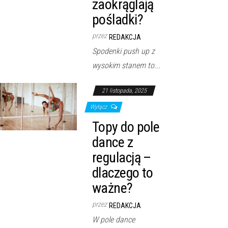
zaokrąglają
pośladki?
przez
REDAKCJA
Spodenki push up z
wysokim stanem to...
21 listopada, 2025
Wyłącz
Topy do pole
dance z
regulacją –
dlaczego to
ważne?
przez
REDAKCJA
W pole dance