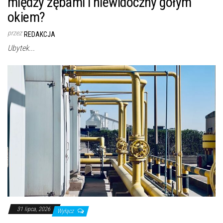
między zębami i niewidoczny gołym
okiem?
przez
REDAKCJA
Ubytek...
31 lipca, 2026
Wyłącz