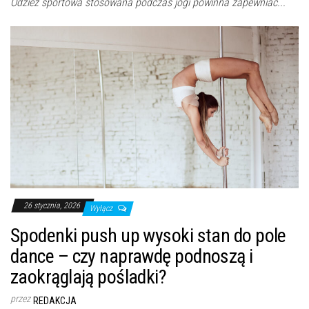
Odzież sportowa stosowana podczas jogi powinna zapewniać...
26 stycznia, 2026
Wyłącz
Spodenki push up wysoki stan do pole
dance – czy naprawdę podnoszą i
zaokrąglają pośladki?
przez
REDAKCJA