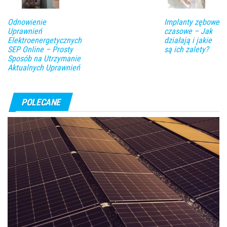
Odnowienie
Implanty zębowe
Uprawnień
czasowe – Jak
Elektroenergetycznych
działają i jakie
SEP Online – Prosty
są ich zalety?
Sposób na Utrzymanie
Aktualnych Uprawnień
POLECANE