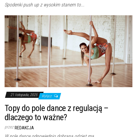
Spodenki push up z wysokim stanem to...
21 listopada, 2025
Wyłącz
Topy do pole dance z regulacją –
dlaczego to ważne?
przez
REDAKCJA
W pole dance odpowiednio dobrana odzież ma...