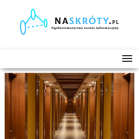
Naskróty.pl
Ogólnotematyczny
serwis
informacyjny