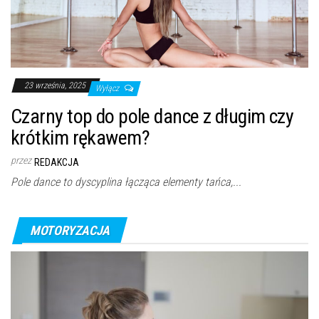
23 września, 2025
Wyłącz
Czarny top do pole dance z długim czy
krótkim rękawem?
przez
REDAKCJA
Pole dance to dyscyplina łącząca elementy tańca,...
MOTORYZACJA