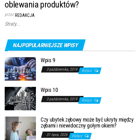
oblewania produktów?
przez
REDAKCJA
Straty...
NAJPOPULARNIEJSZE WPISY
Wpis 9
3 października, 2019
Wyłącz
Wpis 10
3 października, 2019
Wyłącz
Czy ubytek zębowy może być ukryty między
zębami i niewidoczny gołym okiem?
31 lipca, 2026
Wyłącz