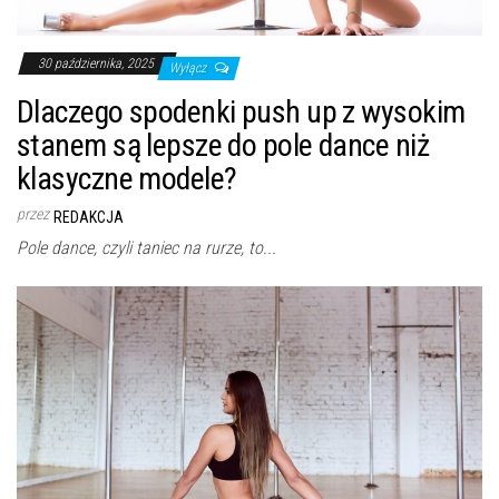
30 października, 2025
Wyłącz
Dlaczego spodenki push up z wysokim
stanem są lepsze do pole dance niż
klasyczne modele?
przez
REDAKCJA
Pole dance, czyli taniec na rurze, to...