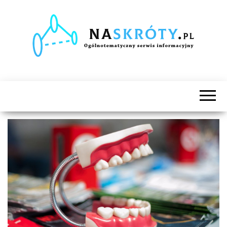
Naskróty.pl
Ogólnotematyczny
serwis
informacyjny