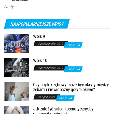
Straty...
NAJPOPULARNIEJSZE WPISY
Wpis 9
3 października, 2019
Wyłącz
Wpis 10
3 października, 2019
Wyłącz
Czy ubytek zębowy może być ukryty między
zębami i niewidoczny gołym okiem?
31 lipca, 2026
Wyłącz
Jak założyć salon kosmetyczny, by
przynosił dochody?