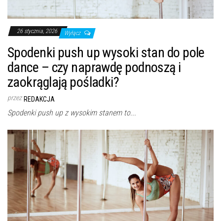
26 stycznia, 2026
Wyłącz
Spodenki push up wysoki stan do pole
dance – czy naprawdę podnoszą i
zaokrąglają pośladki?
przez
REDAKCJA
Spodenki push up z wysokim stanem to...