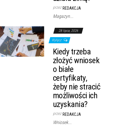
przez
REDAKCJA
Magazyn...
28 lipca, 2026
Wyłącz
Kiedy trzeba
złożyć wniosek
o białe
certyfikaty,
żeby nie stracić
możliwości ich
uzyskania?
przez
REDAKCJA
Wniosek...