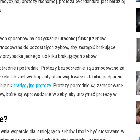
 tradycyjnej protezy ruchomej, proteza overdenture jest bardziej
u.
nych sposobów na odzyskanie utraconej funkcji zębów.
rzymocowana do pozostałych zębów, aby zastąpić brakujące
 przypadku jednego lub kilku brakujących zębów.
pośrednie i pośrednie. Protezy bezpośrednie są zamocowane za
ki lub żuchwy. Implanty stanowią trwałe i stabilne podparcie
lnie niż
tradycyjne protezy
. Protezy pośrednie są zamocowane
ów, które są wprowadzane w zęby, aby utrzymać protezę w
e?
ewnia wsparcie dla istniejących zębów i może być stosowane w