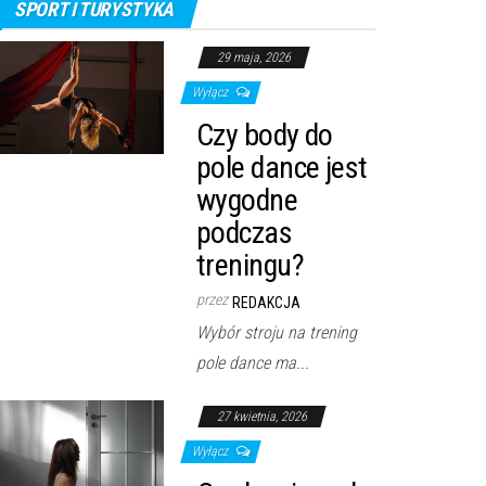
SPORT I TURYSTYKA
29 maja, 2026
Wyłącz
Czy body do
pole dance jest
wygodne
podczas
treningu?
przez
REDAKCJA
Wybór stroju na trening
pole dance ma...
27 kwietnia, 2026
Wyłącz