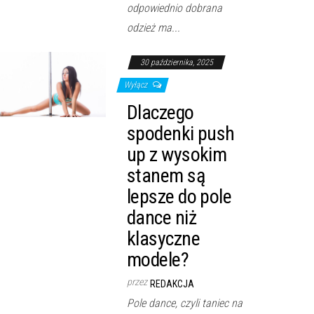
odpowiednio dobrana
odzież ma...
30 października, 2025
Wyłącz
Dlaczego
spodenki push
up z wysokim
stanem są
lepsze do pole
dance niż
klasyczne
modele?
przez
REDAKCJA
Pole dance, czyli taniec na