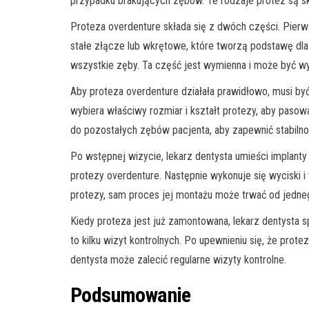
przypadku brakujących zębów. Te rodzaje protez są sku
Proteza overdenture składa się z dwóch części. Pierws
stałe złącze lub wkrętowe, które tworzą podstawę dla 
wszystkie zęby. Ta część jest wymienna i może być w
Aby proteza overdenture działała prawidłowo, musi by
wybiera właściwy rozmiar i kształt protezy, aby pasow
do pozostałych zębów pacjenta, aby zapewnić stabilno
Po wstępnej wizycie, lekarz dentysta umieści implanty 
protezy overdenture. Następnie wykonuje się wyciski 
protezy, sam proces jej montażu może trwać od jedneg
Kiedy proteza jest już zamontowana, lekarz dentysta s
to kilku wizyt kontrolnych. Po upewnieniu się, że prote
dentysta może zalecić regularne wizyty kontrolne.
Podsumowanie