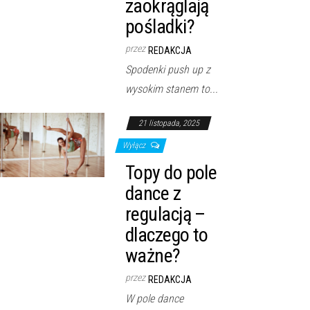
zaokrąglają
pośladki?
przez
REDAKCJA
Spodenki push up z
wysokim stanem to...
21 listopada, 2025
Wyłącz
Topy do pole
dance z
regulacją –
dlaczego to
ważne?
przez
REDAKCJA
W pole dance