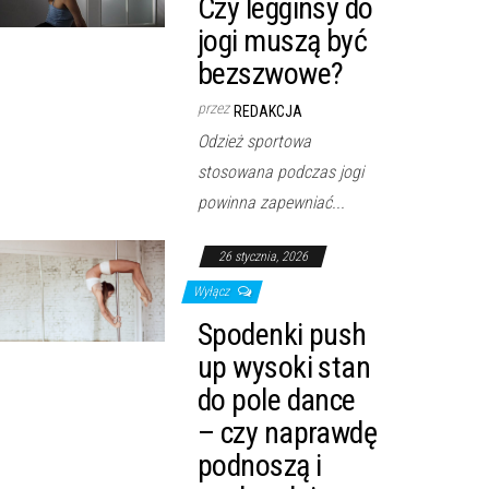
Czy legginsy do
jogi muszą być
bezszwowe?
przez
REDAKCJA
Odzież sportowa
stosowana podczas jogi
powinna zapewniać...
26 stycznia, 2026
Wyłącz
Spodenki push
up wysoki stan
do pole dance
– czy naprawdę
podnoszą i