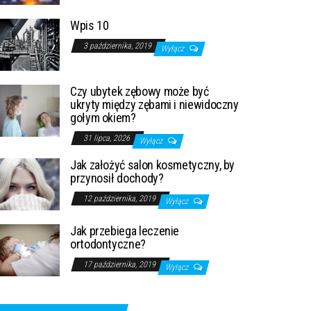
Wpis 10
3 października, 2019
Wyłącz
Czy ubytek zębowy może być
ukryty między zębami i niewidoczny
gołym okiem?
31 lipca, 2026
Wyłącz
Jak założyć salon kosmetyczny, by
przynosił dochody?
12 października, 2019
Wyłącz
Jak przebiega leczenie
ortodontyczne?
17 października, 2019
Wyłącz