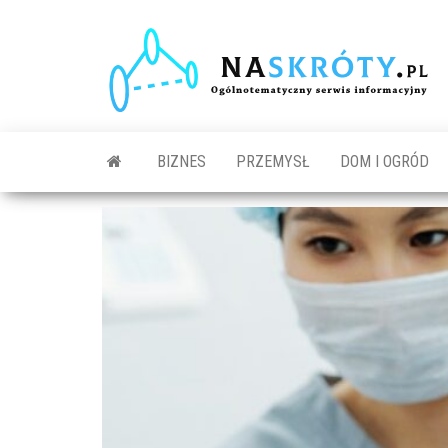
N
O
s
in
BIZNES
PRZEMYSŁ
DOM I OGRÓD