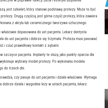
teczne w poprawie funkcji żucia i estetyki uzębienia.
zą jest szkielet, który stanowi podstawę protezy. Może to być
protezy. Drugą częścią jest górna część protezy, która zawiera
ykonana z akrylu lub ceramicznego tworzywa sztucznego.
ć właściwie dopasowana do ust pacjenta. Lekarz dentysta
ała do ust pacjenta i dobrze się trzymała. Proteza musi pasować
ść i czuć prawidłowy kontakt z zębami.
w szczęce pacjenta. Implanty te służą jako punkty oparcia dla
i wykonuje wybrany model protezy. Po wykonaniu modelu
o do trzech dni.
prawdza, czy pasuje do ust pacjenta i działa właściwie. Wymaga
za dobrze działa i wygodnie leży w ustach pacjenta, lekarz