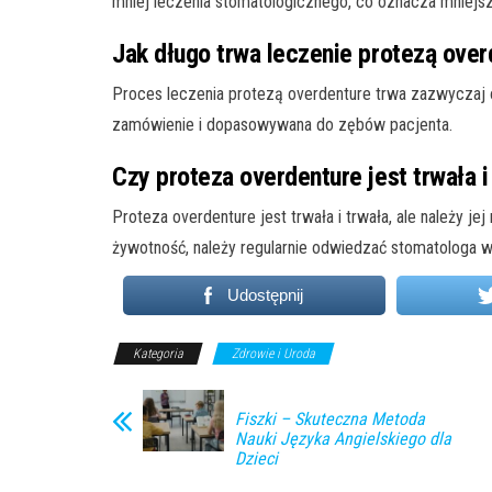
mniej leczenia stomatologicznego, co oznacza mniejszy
Jak długo trwa leczenie protezą ove
Proces leczenia protezą overdenture trwa zazwyczaj 
zamówienie i dopasowywana do zębów pacjenta.
Czy proteza overdenture jest trwała i
Proteza overdenture jest trwała i trwała, ale należy je
żywotność, należy regularnie odwiedzać stomatologa w 
Udostępnij
Kategoria
Zdrowie i Uroda
Fiszki – Skuteczna Metoda
Nauki Języka Angielskiego dla
Dzieci