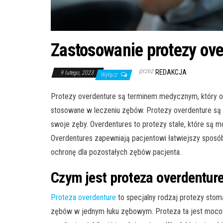
Zastosowanie protezy ove
przez
REDAKCJA
9 lutego, 2023
Wyłącz
Protezy overdenture są terminem medycznym, który ok
stosowane w leczeniu zębów. Protezy overdenture są c
swoje zęby. Overdentures to protezy stałe, które są 
Overdentures zapewniają pacjentowi łatwiejszy sposób
ochronę dla pozostałych zębów pacjenta.
Czym jest proteza overdentur
Proteza overdenture
to specjalny rodzaj protezy stoma
zębów w jednym łuku zębowym. Proteza ta jest mocow