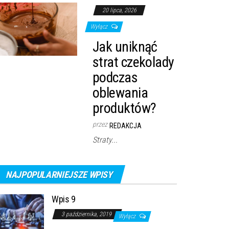
20 lipca, 2026
Wyłącz
Jak uniknąć
strat czekolady
podczas
oblewania
produktów?
przez
REDAKCJA
Straty...
NAJPOPULARNIEJSZE WPISY
Wpis 9
3 października, 2019
Wyłącz