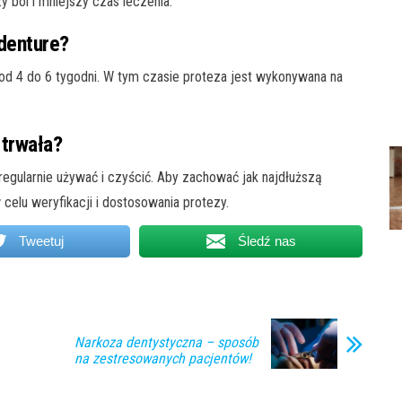
 ból i mniejszy czas leczenia.
rdenture?
od 4 do 6 tygodni. W tym czasie proteza jest wykonywana na
 trwała?
j regularnie używać i czyścić. Aby zachować jak najdłuższą
celu weryfikacji i dostosowania protezy.
Tweetuj
Śledź nas
Narkoza dentystyczna – sposób
na zestresowanych pacjentów!