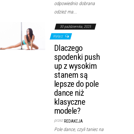
odpowiednio dobrana
odzież ma...
30 października, 2025
Wyłącz
Dlaczego
spodenki push
up z wysokim
stanem są
lepsze do pole
dance niż
klasyczne
modele?
przez
REDAKCJA
Pole dance, czyli taniec na