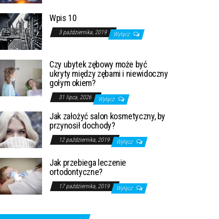
Wpis 10
3 października, 2019
Wyłącz
Czy ubytek zębowy może być
ukryty między zębami i niewidoczny
gołym okiem?
31 lipca, 2026
Wyłącz
Jak założyć salon kosmetyczny, by
przynosił dochody?
12 października, 2019
Wyłącz
Jak przebiega leczenie
ortodontyczne?
17 października, 2019
Wyłącz