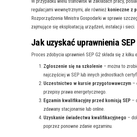
W przypadku wielu stanowisk w zakładach pracy, posi
regulacjami wewnętrznymi, ale również
konieczne z p
Rozporządzenia Ministra Gospodarki w sprawie szczegó
zajmujące się eksploatacją urządzeń, instalacji i sieci.
Jak uzyskać uprawnienia SEP
Proces zdobycia uprawnień SEP G2 składa się z kilku 
Zgłoszenie się na szkolenie
– można to zrobi
najczęściej w SEP lub innych jednostkach certyf
Uczestnictwo w kursie przygotowawczym
– 
przepisy prawa energetycznego.
Egzamin kwalifikacyjny przed komisją SEP
– o
zdawany stacjonarnie lub online.
Uzyskanie świadectwa kwalifikacyjnego
– dok
poprzez ponowne zdanie egzaminu.