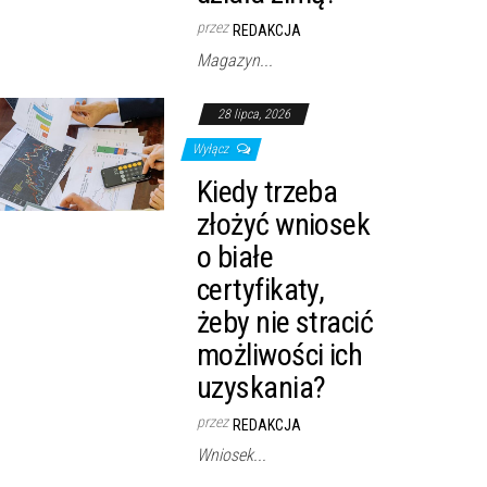
przez
REDAKCJA
Magazyn...
28 lipca, 2026
Wyłącz
Kiedy trzeba
złożyć wniosek
o białe
certyfikaty,
żeby nie stracić
możliwości ich
uzyskania?
przez
REDAKCJA
Wniosek...