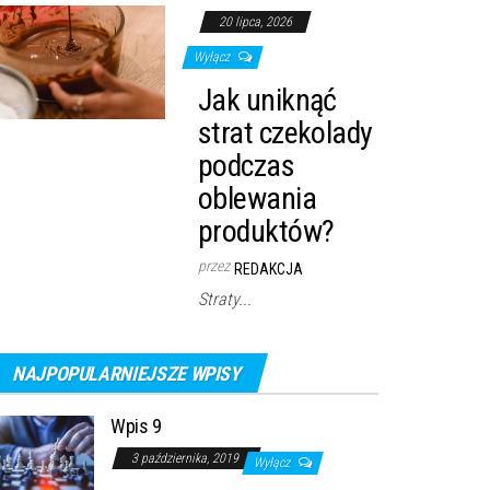
20 lipca, 2026
Wyłącz
Jak uniknąć
strat czekolady
podczas
oblewania
produktów?
przez
REDAKCJA
Straty...
NAJPOPULARNIEJSZE WPISY
Wpis 9
3 października, 2019
Wyłącz