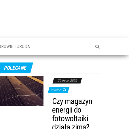
DROWIE I URODA
POLECANE
29 lipca, 2026
Wyłącz
Czy magazyn
energii do
fotowoltaiki
działa zimą?