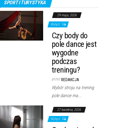
SPORT I TURYSTYKA
29 maja, 2026
Wyłącz
Czy body do
pole dance jest
wygodne
podczas
treningu?
przez
REDAKCJA
Wybór stroju na trening
pole dance ma...
27 kwietnia, 2026
Wyłącz