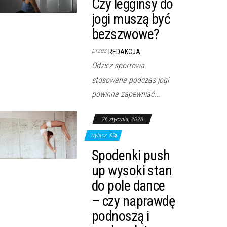
Czy legginsy do
jogi muszą być
bezszwowe?
przez
REDAKCJA
Odzież sportowa
stosowana podczas jogi
powinna zapewniać...
26 stycznia, 2026
Wyłącz
Spodenki push
up wysoki stan
do pole dance
– czy naprawdę
podnoszą i