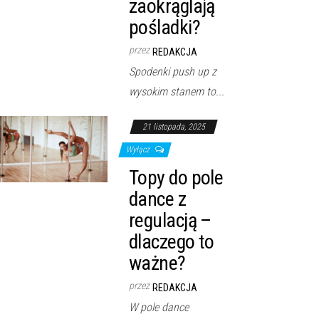
zaokrąglają
pośladki?
przez
REDAKCJA
Spodenki push up z
wysokim stanem to...
21 listopada, 2025
Wyłącz
Topy do pole
dance z
regulacją –
dlaczego to
ważne?
przez
REDAKCJA
W pole dance