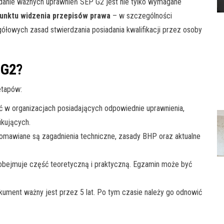
adanie ważnych uprawnień SEP G2 jest nie tylko wymagane
unktu widzenia przepisów prawa
– w szczególności
łowych zasad stwierdzania posiadania kwalifikacji przez osoby
 G2?
etapów:
ć w organizacjach posiadających odpowiednie uprawnienia,
ikujących.
omawiane są zagadnienia techniczne, zasady BHP oraz aktualne
bejmuje część teoretyczną i praktyczną. Egzamin może być
ument ważny jest przez 5 lat. Po tym czasie należy go odnowić