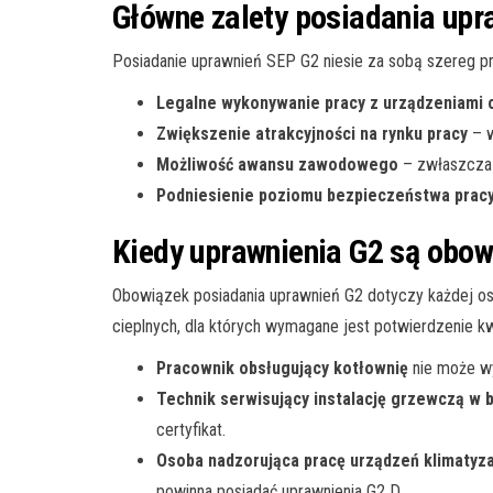
Główne zalety posiadania up
Posiadanie uprawnień SEP G2 niesie za sobą szereg 
Legalne wykonywanie pracy z urządzeniami 
Zwiększenie atrakcyjności na rynku pracy
– w
Możliwość awansu zawodowego
– zwłaszcza 
Podniesienie poziomu bezpieczeństwa prac
Kiedy uprawnienia G2 są obo
Obowiązek posiadania uprawnień G2 dotyczy każdej oso
cieplnych, dla których wymagane jest potwierdzenie kwa
Pracownik obsługujący kotłownię
nie może w
Technik serwisujący instalację grzewczą w 
certyfikat.
Osoba nadzorująca pracę urządzeń klimatyza
powinna posiadać uprawnienia G2 D.