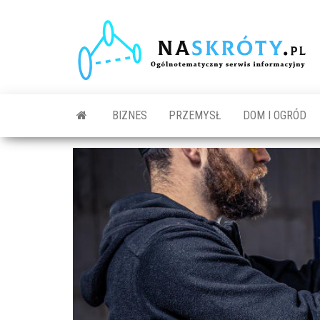
N
O
s
in
BIZNES
PRZEMYSŁ
DOM I OGRÓD