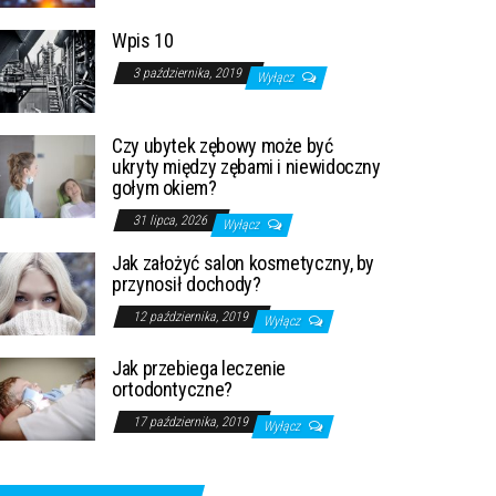
Wpis 10
3 października, 2019
Wyłącz
Czy ubytek zębowy może być
ukryty między zębami i niewidoczny
gołym okiem?
31 lipca, 2026
Wyłącz
Jak założyć salon kosmetyczny, by
przynosił dochody?
12 października, 2019
Wyłącz
Jak przebiega leczenie
ortodontyczne?
17 października, 2019
Wyłącz