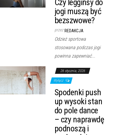
Czy legginsy do
jogi muszą być
bezszwowe?
przez
REDAKCJA
Odzież sportowa
stosowana podczas jogi
powinna zapewniać...
26 stycznia, 2026
Wyłącz
Spodenki push
up wysoki stan
do pole dance
– czy naprawdę
podnoszą i