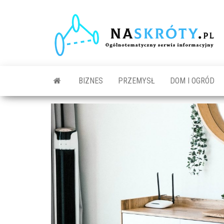
N
O
s
in
BIZNES
PRZEMYSŁ
DOM I OGRÓD