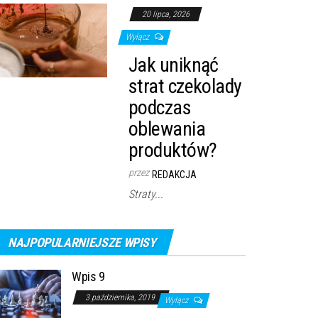
20 lipca, 2026
Wyłącz
Jak uniknąć
strat czekolady
podczas
oblewania
produktów?
przez
REDAKCJA
Straty...
NAJPOPULARNIEJSZE WPISY
Wpis 9
3 października, 2019
Wyłącz