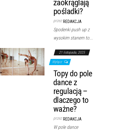
zaokrąglają
pośladki?
przez
REDAKCJA
Spodenki push up z
wysokim stanem to...
21 listopada, 2025
Wyłącz
Topy do pole
dance z
regulacją –
dlaczego to
ważne?
przez
REDAKCJA
W pole dance