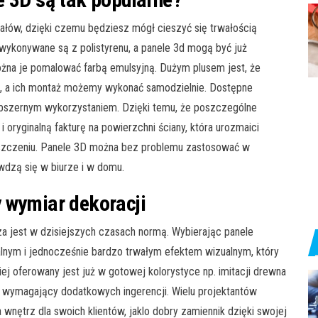
iałów, dzięki czemu będziesz mógł cieszyć się trwałością
 wykonywane są z polistyrenu, a panele 3d mogą być już
ożna je pomalować farbą emulsyjną. Dużym plusem jest, że
, a ich montaż możemy wykonać samodzielnie. Dostępne
obszernym wykorzystaniem. Dzięki temu, że poszczególne
oryginalną fakturę na powierzchni ściany, która urozmaici
zczeniu. Panele 3D można bez problemu zastosować w
wdzą się w biurze i w domu.
 wymiar dekoracji
a jest w dzisiejszych czasach normą. Wybierając panele
alnym i jednocześnie bardzo trwałym efektem wizualnym, który
ej oferowany jest już w gotowej kolorystyce np. imitacji drewna
e wymagający dodatkowych ingerencji. Wielu projektantów
wnętrz dla swoich klientów, jaklo dobry zamiennik dzięki swojej