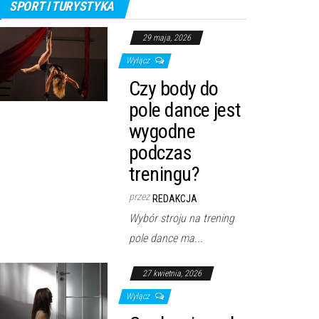
SPORT I TURYSTYKA
29 maja, 2026
Wyłącz
Czy body do
pole dance jest
wygodne
podczas
treningu?
przez
REDAKCJA
Wybór stroju na trening
pole dance ma...
27 kwietnia, 2026
Wyłącz