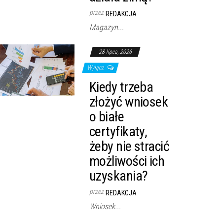
przez
REDAKCJA
Magazyn...
28 lipca, 2026
Wyłącz
Kiedy trzeba
złożyć wniosek
o białe
certyfikaty,
żeby nie stracić
możliwości ich
uzyskania?
przez
REDAKCJA
Wniosek...