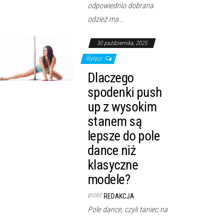
odpowiednio dobrana
odzież ma...
30 października, 2025
Wyłącz
Dlaczego
spodenki push
up z wysokim
stanem są
lepsze do pole
dance niż
klasyczne
modele?
przez
REDAKCJA
Pole dance, czyli taniec na