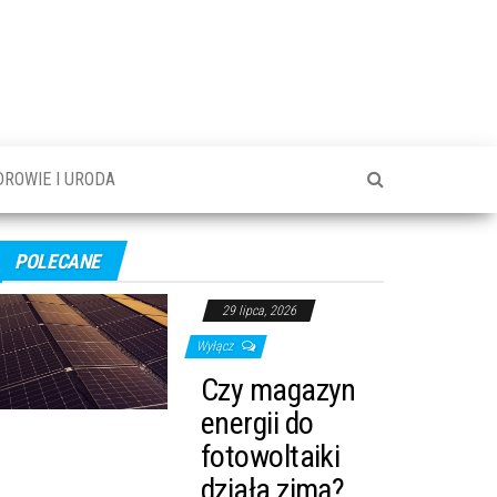
DROWIE I URODA
POLECANE
29 lipca, 2026
Wyłącz
Czy magazyn
energii do
fotowoltaiki
działa zimą?