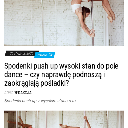
26 stycznia, 2026
Wyłącz
Spodenki push up wysoki stan do pole
dance – czy naprawdę podnoszą i
zaokrąglają pośladki?
przez
REDAKCJA
Spodenki push up z wysokim stanem to...