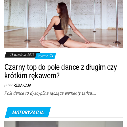
23 września, 2025
Wyłącz
Czarny top do pole dance z długim czy
krótkim rękawem?
przez
REDAKCJA
Pole dance to dyscyplina łącząca elementy tańca,...
MOTORYZACJA