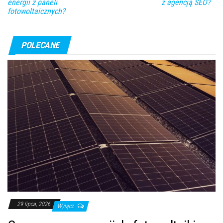
energii z paneli
z agencją SEO?
fotowoltaicznych?
POLECANE
29 lipca, 2026
Wyłącz