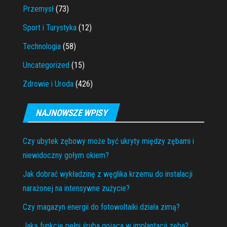
Przemysł
(73)
Sport i Turystyka
(12)
Technologia
(58)
Uncategorized
(15)
Zdrowie i Uroda
(426)
NAJNOWSZE WPISY
Czy ubytek zębowy może być ukryty między zębami i
niewidoczny gołym okiem?
Jak dobrać wykładzinę z węglika krzemu do instalacji
narażonej na intensywne zużycie?
Czy magazyn energii do fotowoltaiki działa zimą?
Jaką funkcję pełni śruba gojąca w implantacji zęba?