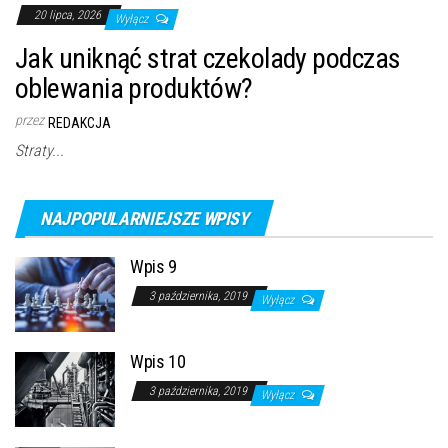
20 lipca, 2026
Wyłącz
Jak uniknąć strat czekolady podczas
oblewania produktów?
przez
REDAKCJA
Straty...
NAJPOPULARNIEJSZE WPISY
Wpis 9
3 października, 2019
Wyłącz
Wpis 10
3 października, 2019
Wyłącz