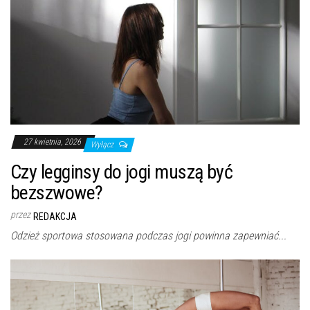
27 kwietnia, 2026
Wyłącz
Czy legginsy do jogi muszą być
bezszwowe?
przez
REDAKCJA
Odzież sportowa stosowana podczas jogi powinna zapewniać...