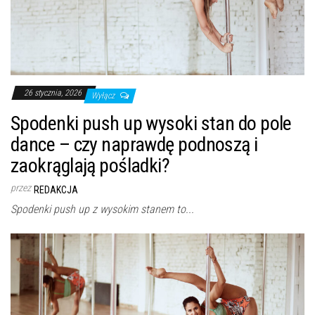
26 stycznia, 2026
Wyłącz
Spodenki push up wysoki stan do pole
dance – czy naprawdę podnoszą i
zaokrąglają pośladki?
przez
REDAKCJA
Spodenki push up z wysokim stanem to...