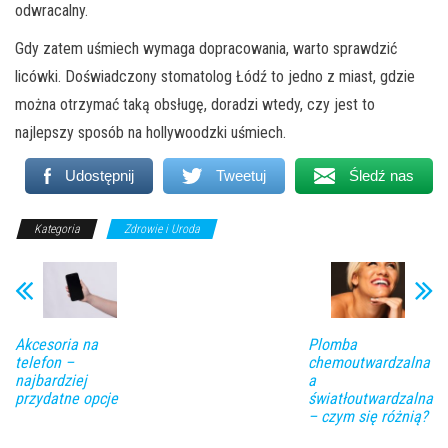
odwracalny.
Gdy zatem uśmiech wymaga dopracowania, warto sprawdzić
licówki. Doświadczony stomatolog Łódź to jedno z miast, gdzie
można otrzymać taką obsługę, doradzi wtedy, czy jest to
najlepszy sposób na hollywoodzki uśmiech.
Udostępnij
Tweetuj
Śledź nas
Kategoria
Zdrowie i Uroda
Akcesoria na
Plomba
telefon –
chemoutwardzalna
najbardziej
a
przydatne opcje
światłoutwardzalna
– czym się różnią?