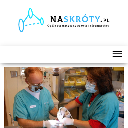
Naskróty.pl
Ogólnotematyczny
serwis
informacyjny