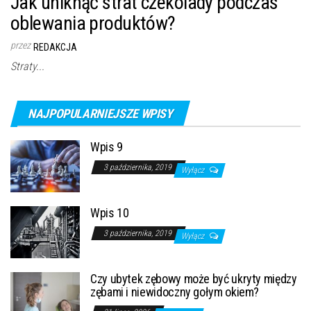
Jak uniknąć strat czekolady podczas
oblewania produktów?
przez
REDAKCJA
Straty...
NAJPOPULARNIEJSZE WPISY
Wpis 9
3 października, 2019
Wyłącz
Wpis 10
3 października, 2019
Wyłącz
Czy ubytek zębowy może być ukryty między
zębami i niewidoczny gołym okiem?