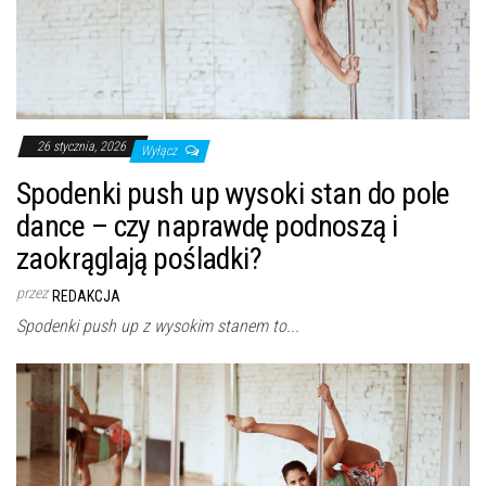
26 stycznia, 2026
Wyłącz
Spodenki push up wysoki stan do pole
dance – czy naprawdę podnoszą i
zaokrąglają pośladki?
przez
REDAKCJA
Spodenki push up z wysokim stanem to...