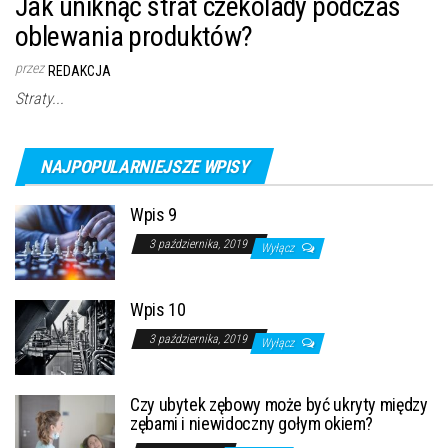
Jak uniknąć strat czekolady podczas
oblewania produktów?
przez
REDAKCJA
Straty...
NAJPOPULARNIEJSZE WPISY
Wpis 9
3 października, 2019
Wyłącz
Wpis 10
3 października, 2019
Wyłącz
Czy ubytek zębowy może być ukryty między
zębami i niewidoczny gołym okiem?