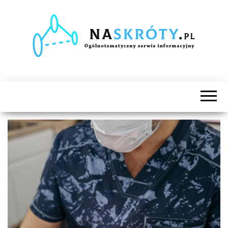
Naskróty.pl
Ogólnotematyczny
serwis
informacyjny