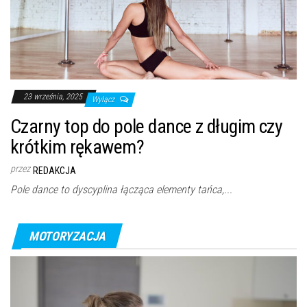
23 września, 2025
Wyłącz
Czarny top do pole dance z długim czy
krótkim rękawem?
przez
REDAKCJA
Pole dance to dyscyplina łącząca elementy tańca,...
MOTORYZACJA