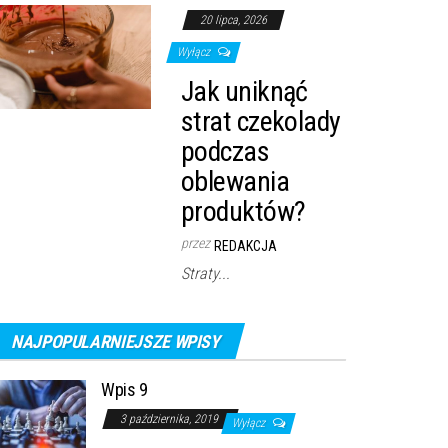
20 lipca, 2026
Wyłącz
Jak uniknąć
strat czekolady
podczas
oblewania
produktów?
przez
REDAKCJA
Straty...
NAJPOPULARNIEJSZE WPISY
Wpis 9
3 października, 2019
Wyłącz