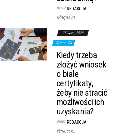
przez
REDAKCJA
Magazyn...
28 lipca, 2026
Wyłącz
Kiedy trzeba
złożyć wniosek
o białe
certyfikaty,
żeby nie stracić
możliwości ich
uzyskania?
przez
REDAKCJA
Wniosek...