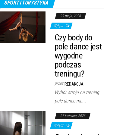
SPORT I TURYSTYKA
29 maja, 2026
Wyłącz
Czy body do
pole dance jest
wygodne
podczas
treningu?
przez
REDAKCJA
Wybór stroju na trening
pole dance ma...
27 kwietnia, 2026
Wyłącz