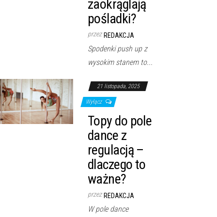
zaokrąglają
pośladki?
przez
REDAKCJA
Spodenki push up z
wysokim stanem to...
21 listopada, 2025
Wyłącz
Topy do pole
dance z
regulacją –
dlaczego to
ważne?
przez
REDAKCJA
W pole dance