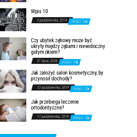
Wpis 10
3 października, 2019
Wyłącz
Czy ubytek zębowy może być
ukryty między zębami i niewidoczny
gołym okiem?
31 lipca, 2026
Wyłącz
Jak założyć salon kosmetyczny, by
przynosił dochody?
12 października, 2019
Wyłącz
Jak przebiega leczenie
ortodontyczne?
17 października, 2019
Wyłącz