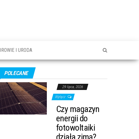
DROWIE I URODA
POLECANE
29 lipca, 2026
Wyłącz
Czy magazyn
energii do
fotowoltaiki
działa zimą?