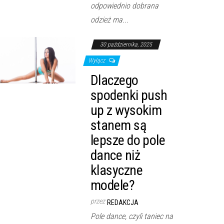
odpowiednio dobrana
odzież ma...
30 października, 2025
Wyłącz
Dlaczego
spodenki push
up z wysokim
stanem są
lepsze do pole
dance niż
klasyczne
modele?
przez
REDAKCJA
Pole dance, czyli taniec na