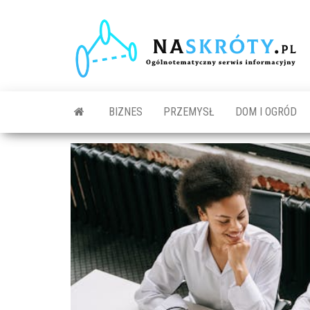
N
O
s
in
BIZNES
PRZEMYSŁ
DOM I OGRÓD