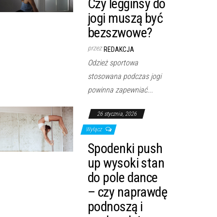
Czy legginsy do
jogi muszą być
bezszwowe?
przez
REDAKCJA
Odzież sportowa
stosowana podczas jogi
powinna zapewniać...
26 stycznia, 2026
Wyłącz
Spodenki push
up wysoki stan
do pole dance
– czy naprawdę
podnoszą i