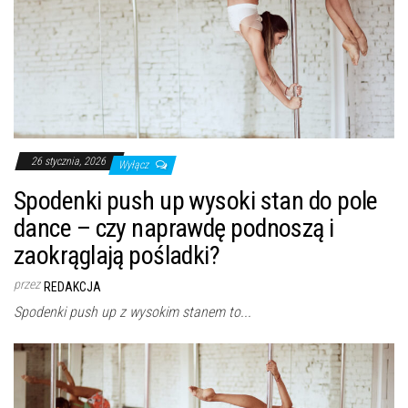
26 stycznia, 2026
Wyłącz
Spodenki push up wysoki stan do pole
dance – czy naprawdę podnoszą i
zaokrąglają pośladki?
przez
REDAKCJA
Spodenki push up z wysokim stanem to...