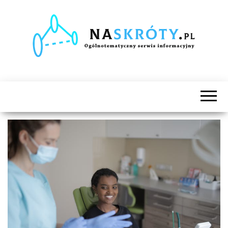
Naskróty.pl
Ogólnotematyczny
serwis
informacyjny