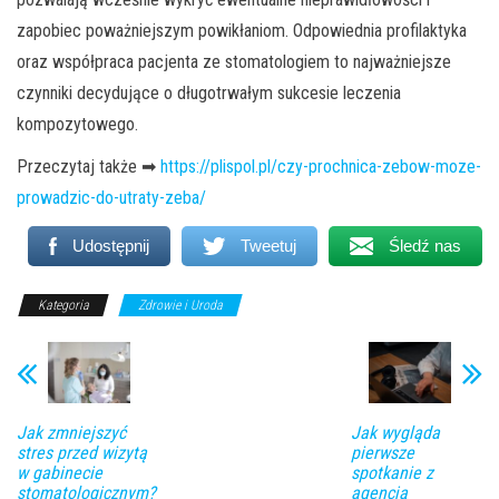
zapobiec poważniejszym powikłaniom. Odpowiednia profilaktyka
oraz współpraca pacjenta ze stomatologiem to najważniejsze
czynniki decydujące o długotrwałym sukcesie leczenia
kompozytowego.
Przeczytaj także ➡
https://plispol.pl/czy-prochnica-zebow-moze-
prowadzic-do-utraty-zeba/
Udostępnij
Tweetuj
Śledź nas
Kategoria
Zdrowie i Uroda
Jak zmniejszyć
Jak wygląda
stres przed wizytą
pierwsze
w gabinecie
spotkanie z
stomatologicznym?
agencją