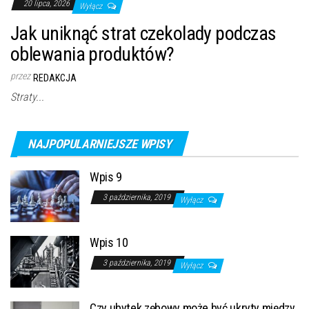
20 lipca, 2026
Wyłącz
Jak uniknąć strat czekolady podczas
oblewania produktów?
przez
REDAKCJA
Straty...
NAJPOPULARNIEJSZE WPISY
Wpis 9
3 października, 2019
Wyłącz
Wpis 10
3 października, 2019
Wyłącz
Czy ubytek zębowy może być ukryty między