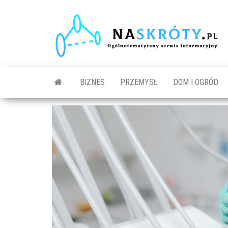
N
O
s
in
BIZNES
PRZEMYSŁ
DOM I OGRÓD