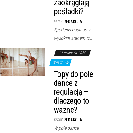
zaokrąglają
pośladki?
przez
REDAKCJA
Spodenki push up z
wysokim stanem to...
21 listopada, 2025
Wyłącz
Topy do pole
dance z
regulacją –
dlaczego to
ważne?
przez
REDAKCJA
W pole dance