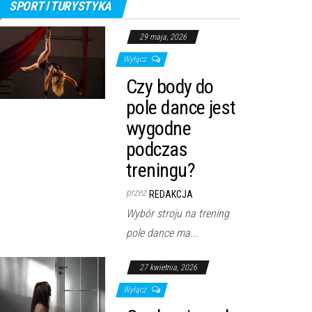
SPORT I TURYSTYKA
29 maja, 2026
Wyłącz
Czy body do
pole dance jest
wygodne
podczas
treningu?
przez
REDAKCJA
Wybór stroju na trening
pole dance ma...
27 kwietnia, 2026
Wyłącz