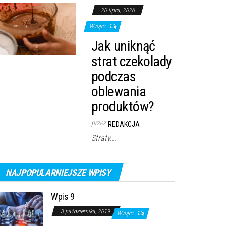
20 lipca, 2026
Wyłącz
Jak uniknąć
strat czekolady
podczas
oblewania
produktów?
przez
REDAKCJA
Straty...
NAJPOPULARNIEJSZE WPISY
Wpis 9
3 października, 2019
Wyłącz