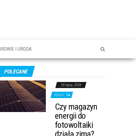
DROWIE I URODA
POLECANE
29 lipca, 2026
Wyłącz
Czy magazyn
energii do
fotowoltaiki
działa zimą?