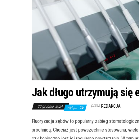
Jak długo utrzymują się e
przez
REDAKCJA
20 grudnia, 2024
Wyłącz
Fluoryzacja zębów to popularny zabieg stomatologiczn
próchnicą. Chociaż jest powszechnie stosowana, wiele o
czy konieczne jest jej regularne powtarzanie. W tym a