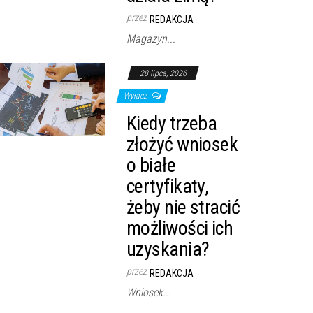
przez
REDAKCJA
Magazyn...
28 lipca, 2026
Wyłącz
Kiedy trzeba
złożyć wniosek
o białe
certyfikaty,
żeby nie stracić
możliwości ich
uzyskania?
przez
REDAKCJA
Wniosek...