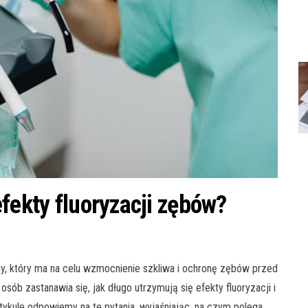
fekty fluoryzacji zębów?
y, który ma na celu wzmocnienie szkliwa i ochronę zębów przed
sób zastanawia się, jak długo utrzymują się efekty fluoryzacji i
rtykule odpowiemy na te pytania, wyjaśniając, na czym polega