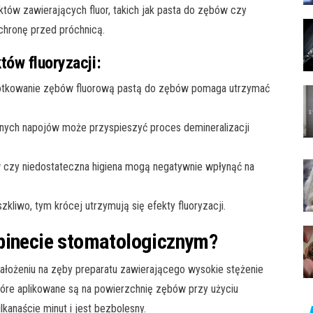
któw zawierających fluor, takich jak pasta do zębów czy
ochronę przed próchnicą.
tów fluoryzacji:
otkowanie zębów fluorową pastą do zębów pomaga utrzymać
nych napojów może przyspieszyć proces demineralizacji
w czy niedostateczna higiena mogą negatywnie wpłynąć na
kliwo, tym krócej utrzymują się efekty fluoryzacji.
abinecie stomatologicznym?
ałożeniu na zęby preparatu zawierającego wysokie stężenie
i, które aplikowane są na powierzchnię zębów przy użyciu
lkanaście minut i jest bezbolesny.