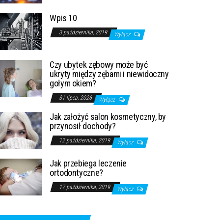
Wpis 10
3 października, 2019
Wyłącz
Czy ubytek zębowy może być
ukryty między zębami i niewidoczny
gołym okiem?
31 lipca, 2026
Wyłącz
Jak założyć salon kosmetyczny, by
przynosił dochody?
12 października, 2019
Wyłącz
Jak przebiega leczenie
ortodontyczne?
17 października, 2019
Wyłącz