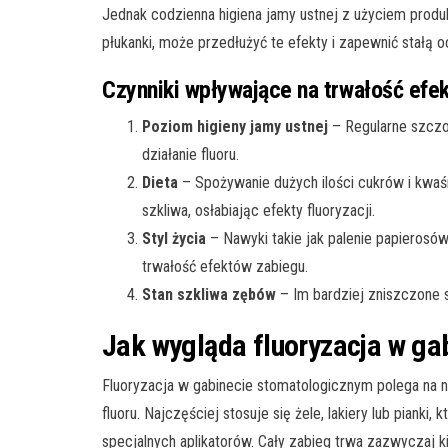
Jednak codzienna higiena jamy ustnej z użyciem produ
płukanki, może przedłużyć te efekty i zapewnić stałą 
Czynniki wpływające na trwałość efek
Poziom higieny jamy ustnej
– Regularne szcz
działanie fluoru.
Dieta
– Spożywanie dużych ilości cukrów i kwaś
szkliwa, osłabiając efekty fluoryzacji.
Styl życia
– Nawyki takie jak palenie papierosó
trwałość efektów zabiegu.
Stan szkliwa zębów
– Im bardziej zniszczone sz
Jak wygląda fluoryzacja w g
Fluoryzacja w gabinecie stomatologicznym polega na n
fluoru. Najczęściej stosuje się żele, lakiery lub piank
specjalnych aplikatorów. Cały zabieg trwa zazwyczaj ki