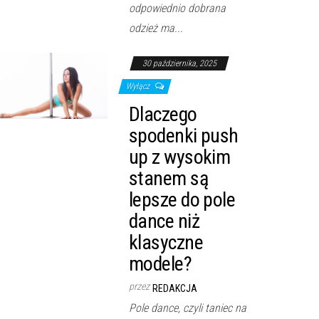
odpowiednio dobrana
odzież ma...
30 października, 2025
Wyłącz
Dlaczego
spodenki push
up z wysokim
stanem są
lepsze do pole
dance niż
klasyczne
modele?
przez
REDAKCJA
Pole dance, czyli taniec na