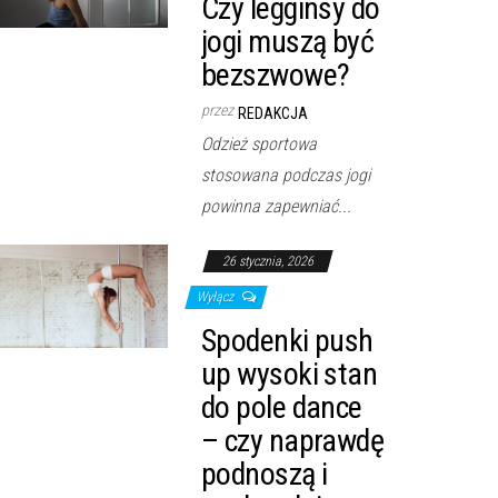
Czy legginsy do
jogi muszą być
bezszwowe?
przez
REDAKCJA
Odzież sportowa
stosowana podczas jogi
powinna zapewniać...
26 stycznia, 2026
Wyłącz
Spodenki push
up wysoki stan
do pole dance
– czy naprawdę
podnoszą i