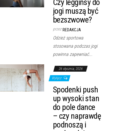
Czy legginsy do
jogi muszą być
bezszwowe?
przez
REDAKCJA
Odzież sportowa
stosowana podczas jogi
powinna zapewniać...
26 stycznia, 2026
Wyłącz
Spodenki push
up wysoki stan
do pole dance
– czy naprawdę
podnoszą i