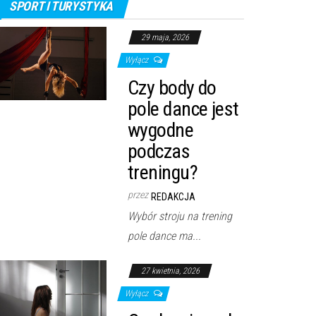
SPORT I TURYSTYKA
29 maja, 2026
Wyłącz
Czy body do
pole dance jest
wygodne
podczas
treningu?
przez
REDAKCJA
Wybór stroju na trening
pole dance ma...
27 kwietnia, 2026
Wyłącz