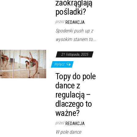
zaokrąglają
pośladki?
przez
REDAKCJA
Spodenki push up z
wysokim stanem to...
21 listopada, 2025
Wyłącz
Topy do pole
dance z
regulacją –
dlaczego to
ważne?
przez
REDAKCJA
W pole dance