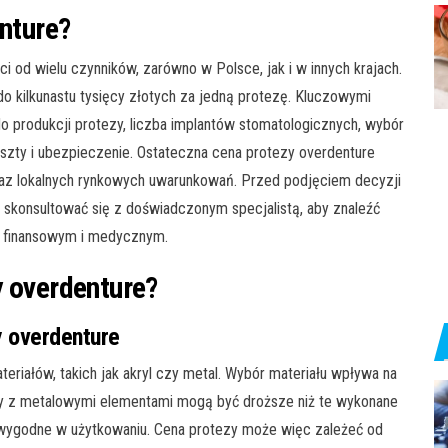
enture?
i od wielu czynników, zarówno w Polsce, jak i w innych krajach.
 do kilkunastu tysięcy złotych za jedną protezę. Kluczowymi
o produkcji protezy, liczba implantów stomatologicznych, wybór
oszty i ubezpieczenie. Ostateczna cena protezy overdenture
oraz lokalnych rynkowych uwarunkowań. Przed podjęciem decyzji
i skonsultować się z doświadczonym specjalistą, aby znaleźć
m finansowym i medycznym.
y overdenture?
y overdenture
riałów, takich jak akryl czy metal. Wybór materiału wpływa na
ezy z metalowymi elementami mogą być droższe niż te wykonane
 i wygodne w użytkowaniu. Cena protezy może więc zależeć od