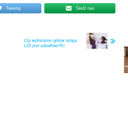
Tweetuj
Śledź nas
Czy wybielanie zębów lampą
LED jest szkodliwe?￼