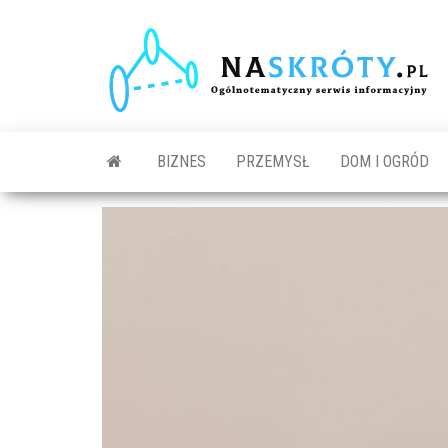
N
O
s
in
BIZNES
PRZEMYSŁ
DOM I OGRÓD