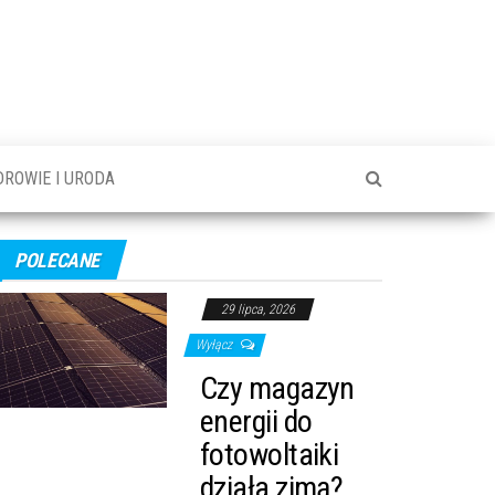
DROWIE I URODA
POLECANE
29 lipca, 2026
Wyłącz
Czy magazyn
energii do
fotowoltaiki
działa zimą?