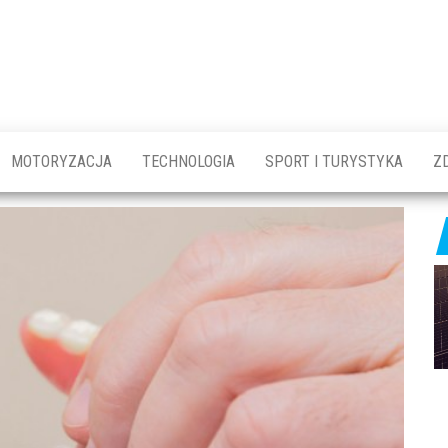
askróty.pl
gólnotematyczny
erwis
formacyjny
MOTORYZACJA
TECHNOLOGIA
SPORT I TURYSTYKA
Z