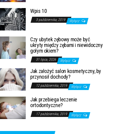
Wpis 10
3 października, 2019
Wyłącz
Czy ubytek zębowy może być
ukryty między zębami i niewidoczny
gołym okiem?
31 lipca, 2026
Wyłącz
Jak założyć salon kosmetyczny, by
przynosił dochody?
12 października, 2019
Wyłącz
Jak przebiega leczenie
ortodontyczne?
17 października, 2019
Wyłącz