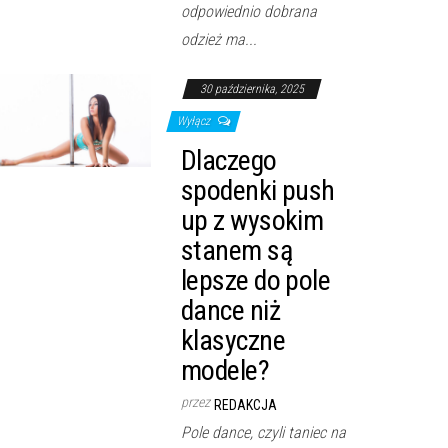
odpowiednio dobrana
odzież ma...
30 października, 2025
Wyłącz
Dlaczego
spodenki push
up z wysokim
stanem są
lepsze do pole
dance niż
klasyczne
modele?
przez
REDAKCJA
Pole dance, czyli taniec na