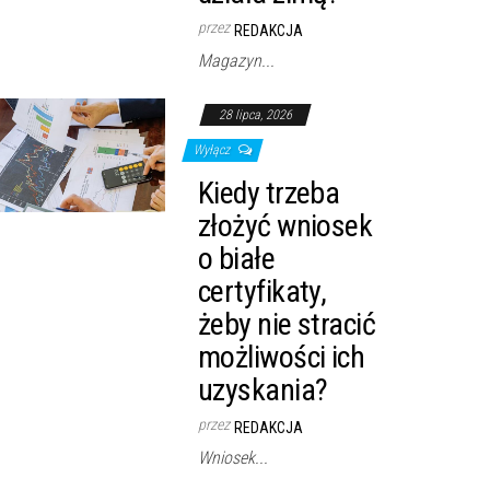
przez
REDAKCJA
Magazyn...
28 lipca, 2026
Wyłącz
Kiedy trzeba
złożyć wniosek
o białe
certyfikaty,
żeby nie stracić
możliwości ich
uzyskania?
przez
REDAKCJA
Wniosek...