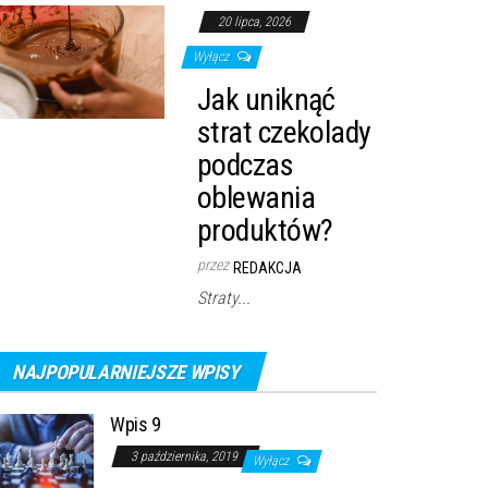
20 lipca, 2026
Wyłącz
Jak uniknąć
strat czekolady
podczas
oblewania
produktów?
przez
REDAKCJA
Straty...
NAJPOPULARNIEJSZE WPISY
Wpis 9
3 października, 2019
Wyłącz