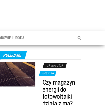
DROWIE I URODA
POLECANE
29 lipca, 2026
Wyłącz
Czy magazyn
energii do
fotowoltaiki
działa zimą?