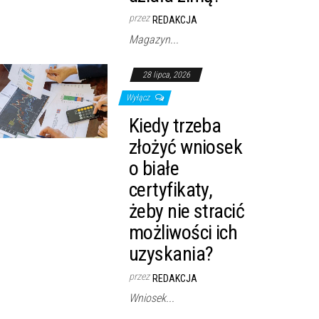
przez
REDAKCJA
Magazyn...
28 lipca, 2026
Wyłącz
Kiedy trzeba
złożyć wniosek
o białe
certyfikaty,
żeby nie stracić
możliwości ich
uzyskania?
przez
REDAKCJA
Wniosek...