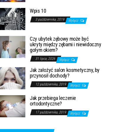
Wpis 10
3 października, 2019
Wyłącz
Czy ubytek zębowy może być
ukryty między zębami i niewidoczny
gołym okiem?
31 lipca, 2026
Wyłącz
Jak założyć salon kosmetyczny, by
przynosił dochody?
12 października, 2019
Wyłącz
Jak przebiega leczenie
ortodontyczne?
17 października, 2019
Wyłącz