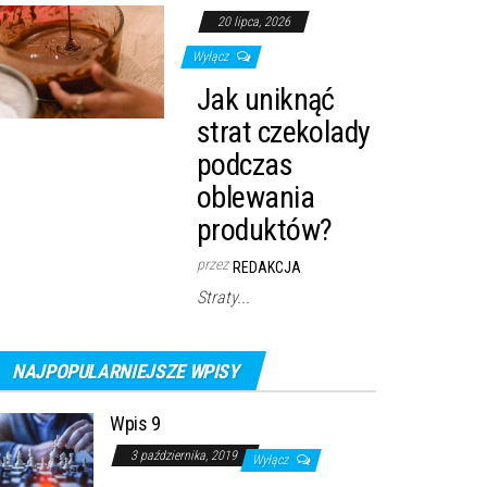
20 lipca, 2026
Wyłącz
Jak uniknąć
strat czekolady
podczas
oblewania
produktów?
przez
REDAKCJA
Straty...
NAJPOPULARNIEJSZE WPISY
Wpis 9
3 października, 2019
Wyłącz