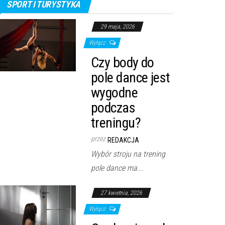
SPORT I TURYSTYKA
29 maja, 2026
Wyłącz
Czy body do
pole dance jest
wygodne
podczas
treningu?
przez
REDAKCJA
Wybór stroju na trening
pole dance ma...
27 kwietnia, 2026
Wyłącz