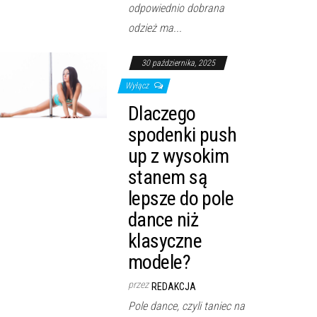
odpowiednio dobrana
odzież ma...
30 października, 2025
Wyłącz
Dlaczego
spodenki push
up z wysokim
stanem są
lepsze do pole
dance niż
klasyczne
modele?
przez
REDAKCJA
Pole dance, czyli taniec na