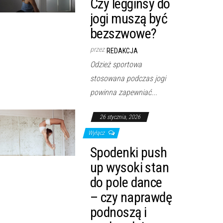
Czy legginsy do
jogi muszą być
bezszwowe?
przez
REDAKCJA
Odzież sportowa
stosowana podczas jogi
powinna zapewniać...
26 stycznia, 2026
Wyłącz
Spodenki push
up wysoki stan
do pole dance
– czy naprawdę
podnoszą i