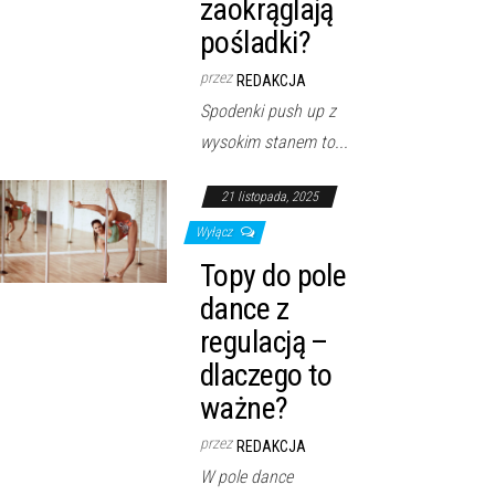
zaokrąglają
pośladki?
przez
REDAKCJA
Spodenki push up z
wysokim stanem to...
21 listopada, 2025
Wyłącz
Topy do pole
dance z
regulacją –
dlaczego to
ważne?
przez
REDAKCJA
W pole dance