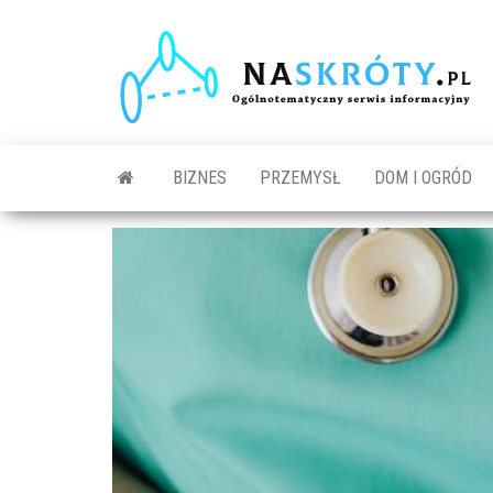
N
O
s
in
BIZNES
PRZEMYSŁ
DOM I OGRÓD