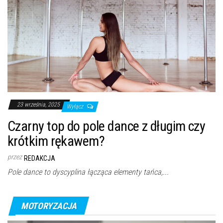
23 września, 2025
Wyłącz
Czarny top do pole dance z długim czy
krótkim rękawem?
przez
REDAKCJA
Pole dance to dyscyplina łącząca elementy tańca,...
MOTORYZACJA