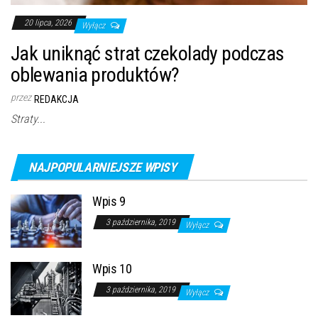
20 lipca, 2026
Wyłącz
Jak uniknąć strat czekolady podczas
oblewania produktów?
przez
REDAKCJA
Straty...
NAJPOPULARNIEJSZE WPISY
Wpis 9
3 października, 2019
Wyłącz
Wpis 10
3 października, 2019
Wyłącz