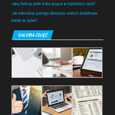
Jaką funkcję pełni śruba gojąca w implantacji zęba?
Jak mikroskop pomaga dentyście znaleźć dodatkowe
kanały w zębie?
GALERIA ZDJĘĆ