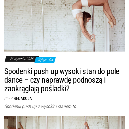
26 stycznia, 2026
Wyłącz
Spodenki push up wysoki stan do pole
dance – czy naprawdę podnoszą i
zaokrąglają pośladki?
przez
REDAKCJA
Spodenki push up z wysokim stanem to...