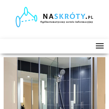
Naskróty.pl
Ogólnotematyczny
serwis
informacyjny