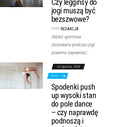
Czy legginsy do
jogi muszą być
bezszwowe?
przez
REDAKCJA
Odzież sportowa
stosowana podczas jogi
powinna zapewniać...
26 stycznia, 2026
Wyłącz
Spodenki push
up wysoki stan
do pole dance
– czy naprawdę
podnoszą i