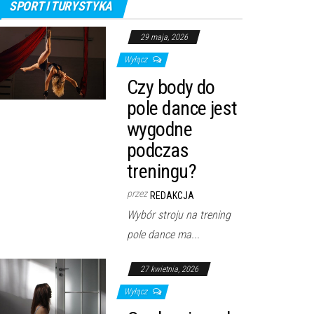
SPORT I TURYSTYKA
29 maja, 2026
Wyłącz
Czy body do
pole dance jest
wygodne
podczas
treningu?
przez
REDAKCJA
Wybór stroju na trening
pole dance ma...
27 kwietnia, 2026
Wyłącz