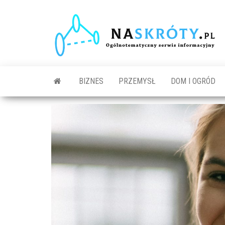
N
O
s
in
BIZNES
PRZEMYSŁ
DOM I OGRÓD