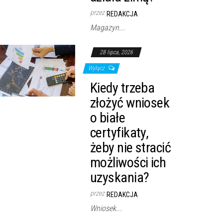
przez
REDAKCJA
Magazyn...
28 lipca, 2026
Wyłącz
Kiedy trzeba
złożyć wniosek
o białe
certyfikaty,
żeby nie stracić
możliwości ich
uzyskania?
przez
REDAKCJA
Wniosek...