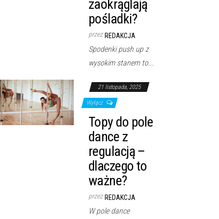
zaokrąglają
pośladki?
przez
REDAKCJA
Spodenki push up z
wysokim stanem to...
21 listopada, 2025
Wyłącz
Topy do pole
dance z
regulacją –
dlaczego to
ważne?
przez
REDAKCJA
W pole dance