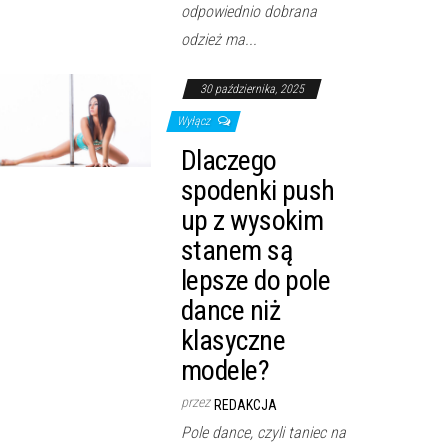
odpowiednio dobrana
odzież ma...
30 października, 2025
Wyłącz
Dlaczego
spodenki push
up z wysokim
stanem są
lepsze do pole
dance niż
klasyczne
modele?
przez
REDAKCJA
Pole dance, czyli taniec na