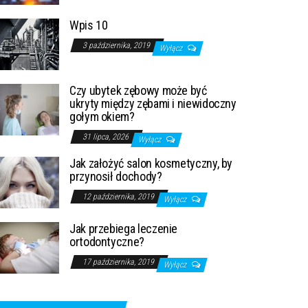
Wpis 10
3 października, 2019
Wyłącz
Czy ubytek zębowy może być
ukryty między zębami i niewidoczny
gołym okiem?
31 lipca, 2026
Wyłącz
Jak założyć salon kosmetyczny, by
przynosił dochody?
12 października, 2019
Wyłącz
Jak przebiega leczenie
ortodontyczne?
17 października, 2019
Wyłącz