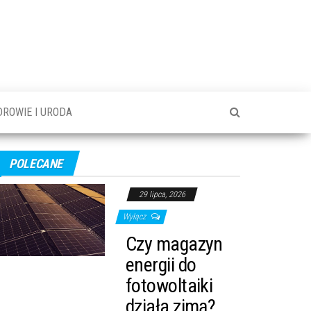
DROWIE I URODA
POLECANE
29 lipca, 2026
Wyłącz
Czy magazyn
energii do
fotowoltaiki
działa zimą?