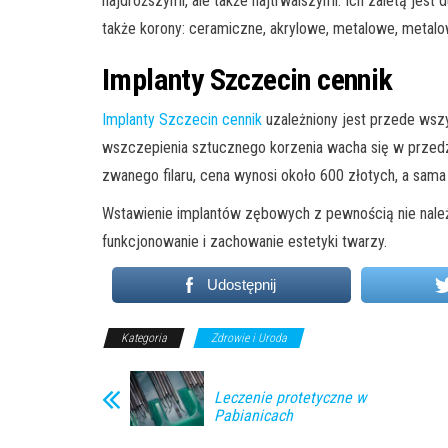
najdroższymi, ale także najtrwalszymi. Ich zaletą jes
także korony: ceramiczne, akrylowe, metalowe, metal
Implanty Szczecin cennik
Implanty Szczecin cennik
uzależniony jest przede wszy
wszczepienia sztucznego korzenia wacha się w przedzia
zwanego filaru, cena wynosi około 600 złotych, a sama
Wstawienie implantów zębowych z pewnością nie należy
funkcjonowanie i zachowanie estetyki twarzy.
Udostępnij
Kategoria
Zdrowie i Uroda
Leczenie protetyczne w
Pabianicach