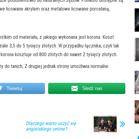
t duże podobieństwo do naturalnych zębów. Ponadto dostępne są
owe licowane akrylem oraz metalowe licowane porcelaną,
stkim od materiału, z jakiego wykonana jest korona. Koszt
le 3,5 do 5 tysięcy złotych. W przypadku łącznika, czyli tak
 korona kosztuje od 800 złotych do nawet 2 tysięcy złotych.
 do tanich, Z drugiej jednak strony umożliwia normalne
Tweetuj
Śledź nas
Dlaczego warto uczyć się
angielskiego online?