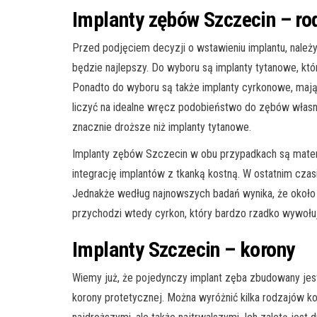
Implanty zębów Szczecin – ro
Przed podjęciem decyzji o wstawieniu implantu, należ
będzie najlepszy. Do wyboru są implanty tytanowe, któr
Ponadto do wyboru są także implanty cyrkonowe, mają
liczyć na idealne wręcz podobieństwo do zębów własny
znacznie droższe niż implanty tytanowe.
Implanty zębów Szczecin w obu przypadkach są materi
integrację implantów z tkanką kostną. W ostatnim cza
Jednakże według najnowszych badań wynika, że około 
przychodzi wtedy cyrkon, który bardzo rzadko wywołuj
Implanty Szczecin – korony
Wiemy już, że pojedynczy implant zęba zbudowany jest 
korony protetycznej. Można wyróżnić kilka rodzajów ko