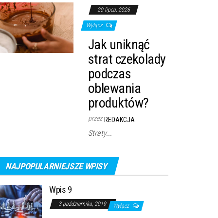
20 lipca, 2026
Wyłącz
Jak uniknąć
strat czekolady
podczas
oblewania
produktów?
przez
REDAKCJA
Straty...
NAJPOPULARNIEJSZE WPISY
Wpis 9
3 października, 2019
Wyłącz