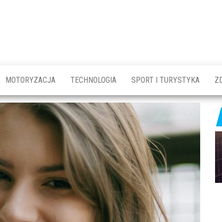
askróty.pl
gólnotematyczny
erwis
formacyjny
MOTORYZACJA
TECHNOLOGIA
SPORT I TURYSTYKA
Z