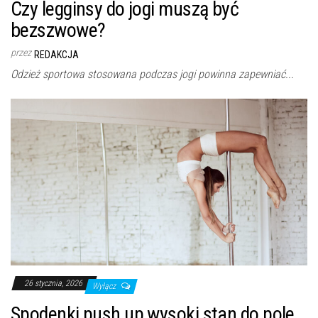
Czy legginsy do jogi muszą być
bezszwowe?
przez
REDAKCJA
Odzież sportowa stosowana podczas jogi powinna zapewniać...
26 stycznia, 2026
Wyłącz
Spodenki push up wysoki stan do pole