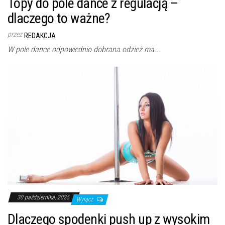
Topy do pole dance z regulacją –
dlaczego to ważne?
przez
REDAKCJA
W pole dance odpowiednio dobrana odzież ma...
30 października, 2025
Wyłącz
Dlaczego spodenki push up z wysokim