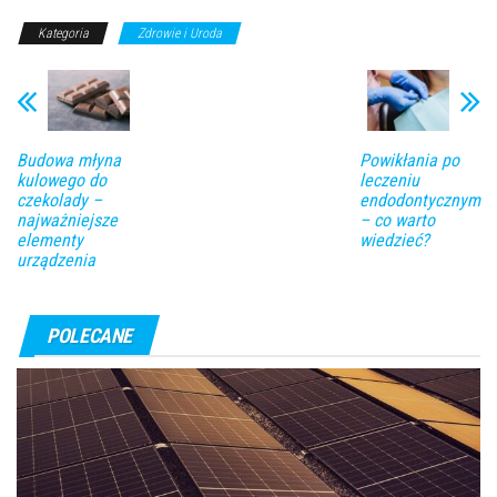
Kategoria
Zdrowie i Uroda
Budowa młyna
Powikłania po
kulowego do
leczeniu
czekolady –
endodontycznym
najważniejsze
– co warto
elementy
wiedzieć?
urządzenia
POLECANE