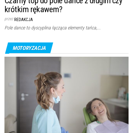
Czarny top do pole dance z długim czy
krótkim rękawem?
przez
REDAKCJA
Pole dance to dyscyplina łącząca elementy tańca,...
MOTORYZACJA