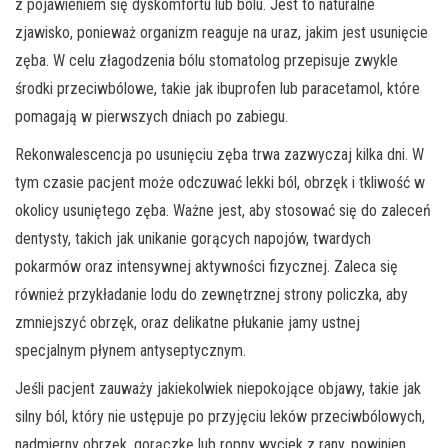
z pojawieniem się dyskomfortu lub bólu. Jest to naturalne
zjawisko, ponieważ organizm reaguje na uraz, jakim jest usunięcie
zęba. W celu złagodzenia bólu stomatolog przepisuje zwykle
środki przeciwbólowe, takie jak ibuprofen lub paracetamol, które
pomagają w pierwszych dniach po zabiegu.
Rekonwalescencja po usunięciu zęba trwa zazwyczaj kilka dni. W
tym czasie pacjent może odczuwać lekki ból, obrzęk i tkliwość w
okolicy usuniętego zęba. Ważne jest, aby stosować się do zaleceń
dentysty, takich jak unikanie gorących napojów, twardych
pokarmów oraz intensywnej aktywności fizycznej. Zaleca się
również przykładanie lodu do zewnętrznej strony policzka, aby
zmniejszyć obrzęk, oraz delikatne płukanie jamy ustnej
specjalnym płynem antyseptycznym.
Jeśli pacjent zauważy jakiekolwiek niepokojące objawy, takie jak
silny ból, który nie ustępuje po przyjęciu leków przeciwbólowych,
nadmierny obrzęk, gorączkę lub ropny wyciek z rany, powinien