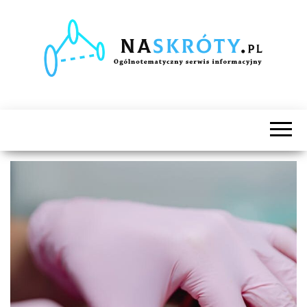
Naskróty.pl
Ogólnotematyczny
serwis
informacyjny