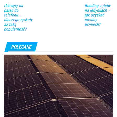
Uchwyty na
Bonding zębów
palec do
na jedynkach –
telefonu –
jak uzyskać
dlaczego zyskały
idealny
aż taką
uśmiech?
popularność?
POLECANE