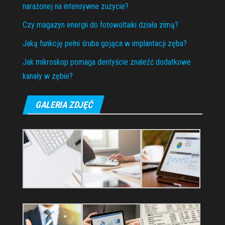
narażonej na intensywne zużycie?
Czy magazyn energii do fotowoltaiki działa zimą?
Jaką funkcję pełni śruba gojąca w implantacji zęba?
Jak mikroskop pomaga dentyście znaleźć dodatkowe
kanały w zębie?
GALERIA ZDJĘĆ