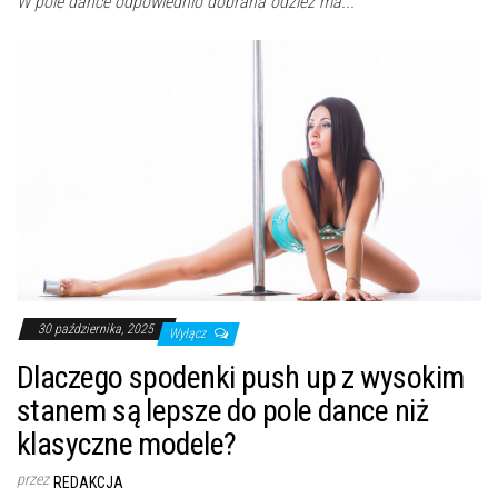
W pole dance odpowiednio dobrana odzież ma...
30 października, 2025
Wyłącz
Dlaczego spodenki push up z wysokim
stanem są lepsze do pole dance niż
klasyczne modele?
przez
REDAKCJA