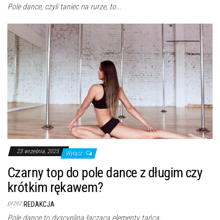
Pole dance, czyli taniec na rurze, to...
23 września, 2025
Wyłącz
Czarny top do pole dance z długim czy
krótkim rękawem?
przez
REDAKCJA
Pole dance to dyscyplina łącząca elementy tańca,...