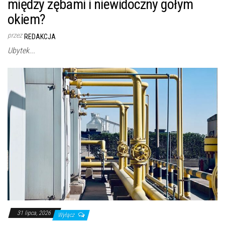
między zębami i niewidoczny gołym
okiem?
przez
REDAKCJA
Ubytek...
31 lipca, 2026
Wyłącz