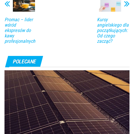
Promac – lider
Kursy
wśród
angielskiego dla
ekspresów do
początkujących:
kawy
Od czego
profesjonalnych
zacząć?
POLECANE