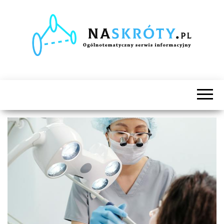
Naskróty.pl
Ogólnotematyczny
serwis
informacyjny