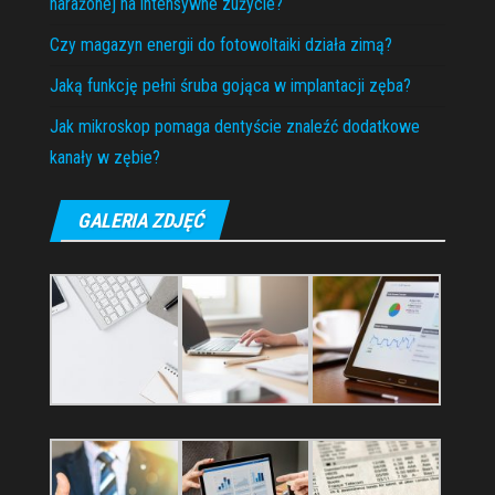
narażonej na intensywne zużycie?
Czy magazyn energii do fotowoltaiki działa zimą?
Jaką funkcję pełni śruba gojąca w implantacji zęba?
Jak mikroskop pomaga dentyście znaleźć dodatkowe
kanały w zębie?
GALERIA ZDJĘĆ