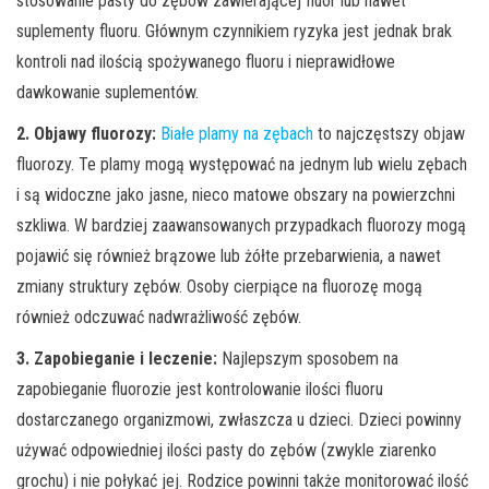
stosowanie pasty do zębów zawierającej fluor lub nawet
suplementy fluoru. Głównym czynnikiem ryzyka jest jednak brak
kontroli nad ilością spożywanego fluoru i nieprawidłowe
dawkowanie suplementów.
2. Objawy fluorozy:
Białe plamy na zębach
to najczęstszy objaw
fluorozy. Te plamy mogą występować na jednym lub wielu zębach
i są widoczne jako jasne, nieco matowe obszary na powierzchni
szkliwa. W bardziej zaawansowanych przypadkach fluorozy mogą
pojawić się również brązowe lub żółte przebarwienia, a nawet
zmiany struktury zębów. Osoby cierpiące na fluorozę mogą
również odczuwać nadwrażliwość zębów.
3. Zapobieganie i leczenie:
Najlepszym sposobem na
zapobieganie fluorozie jest kontrolowanie ilości fluoru
dostarczanego organizmowi, zwłaszcza u dzieci. Dzieci powinny
używać odpowiedniej ilości pasty do zębów (zwykle ziarenko
grochu) i nie połykać jej. Rodzice powinni także monitorować ilość