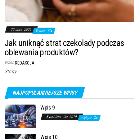
20 lipca, 2026
Wyłącz
Jak uniknąć strat czekolady podczas
oblewania produktów?
przez
REDAKCJA
Straty...
NAJPOPULARNIEJSZE WPISY
Wpis 9
3 października, 2019
Wyłącz
Wpis 10