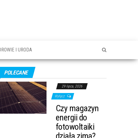
DROWIE I URODA
POLECANE
29 lipca, 2026
Wyłącz
Czy magazyn
energii do
fotowoltaiki
działa zimą?