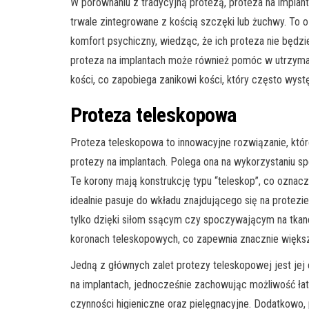
W porównaniu z tradycyjną protezą, proteza na implant
trwale zintegrowane z kością szczęki lub żuchwy. To 
komfort psychiczny, wiedząc, że ich proteza nie będz
proteza na implantach może również pomóc w utrzyman
kości, co zapobiega zanikowi kości, który często wyst
Proteza teleskopowa
Proteza teleskopowa to innowacyjne rozwiązanie, które
protezy na implantach. Polega ona na wykorzystaniu sp
Te korony mają konstrukcję typu “teleskop”, co oznac
idealnie pasuje do wkładu znajdującego się na protezie
tylko dzięki siłom ssącym czy spoczywającym na tkan
koronach teleskopowych, co zapewnia znacznie większ
Jedną z głównych zalet protezy teleskopowej jest jej 
na implantach, jednocześnie zachowując możliwość łat
czynności higieniczne oraz pielęgnacyjne. Dodatkowo,