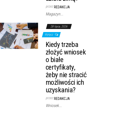
przez
REDAKCJA
Magazyn...
28 lipca, 2026
Wyłącz
Kiedy trzeba
złożyć wniosek
o białe
certyfikaty,
żeby nie stracić
możliwości ich
uzyskania?
przez
REDAKCJA
Wniosek...