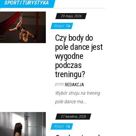
SPORT I TURYSTYKA
29 maja, 2026
Wyłącz
Czy body do
pole dance jest
wygodne
podczas
treningu?
przez
REDAKCJA
Wybór stroju na trening
pole dance ma...
27 kwietnia, 2026
Wyłącz