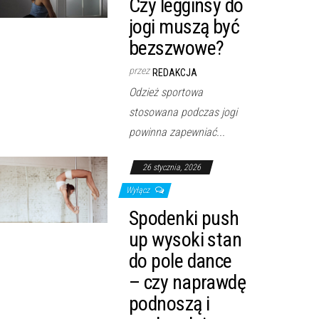
Czy legginsy do
jogi muszą być
bezszwowe?
przez
REDAKCJA
Odzież sportowa
stosowana podczas jogi
powinna zapewniać...
26 stycznia, 2026
Wyłącz
Spodenki push
up wysoki stan
do pole dance
– czy naprawdę
podnoszą i