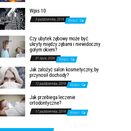
Wpis 10
3 października, 2019
Wyłącz
Czy ubytek zębowy może być
ukryty między zębami i niewidoczny
gołym okiem?
31 lipca, 2026
Wyłącz
Jak założyć salon kosmetyczny, by
przynosił dochody?
12 października, 2019
Wyłącz
Jak przebiega leczenie
ortodontyczne?
17 października, 2019
Wyłącz