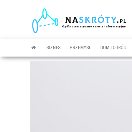
N
O
s
in
BIZNES
PRZEMYSŁ
DOM I OGRÓD