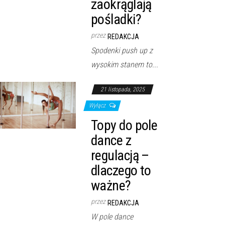
zaokrąglają
pośladki?
przez
REDAKCJA
Spodenki push up z
wysokim stanem to...
21 listopada, 2025
Wyłącz
Topy do pole
dance z
regulacją –
dlaczego to
ważne?
przez
REDAKCJA
W pole dance