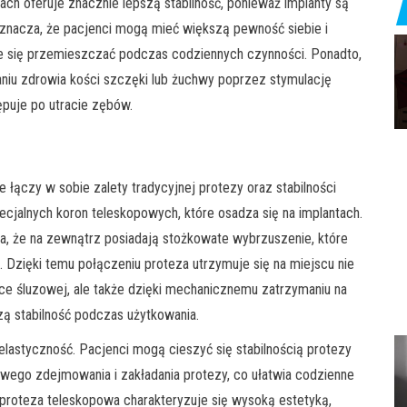
ach oferuje znacznie lepszą stabilność, ponieważ implanty są
oznacza, że pacjenci mogą mieć większą pewność siebie i
ie się przemieszczać podczas codziennych czynności. Ponadto,
iu zdrowia kości szczęki lub żuchwy poprzez stymulację
ępuje po utracie zębów.
 łączy w sobie zalety tradycyjnej protezy oraz stabilności
ecjalnych koron teleskopowych, które osadza się na implantach.
za, że na zewnątrz posiadają stożkowate wybrzuszenie, które
. Dzięki temu połączeniu proteza utrzymuje się na miejscu nie
ce śluzowej, ale także dzięki mechanicznemu zatrzymaniu na
ą stabilność podczas użytkowania.
elastyczność. Pacjenci mogą cieszyć się stabilnością protezy
wego zdejmowania i zakładania protezy, co ułatwia codzienne
 proteza teleskopowa charakteryzuje się wysoką estetyką,