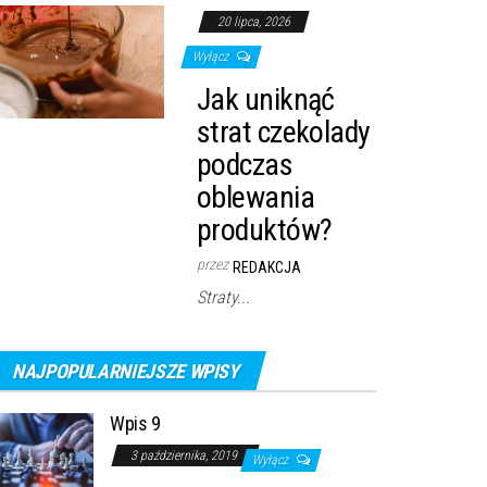
20 lipca, 2026
Wyłącz
Jak uniknąć
strat czekolady
podczas
oblewania
produktów?
przez
REDAKCJA
Straty...
NAJPOPULARNIEJSZE WPISY
Wpis 9
3 października, 2019
Wyłącz