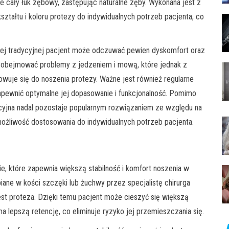
je cały łuk zębowy, zastępując naturalne zęby. Wykonana jest z
kształtu i koloru protezy do indywidualnych potrzeb pacjenta, co
ej tradycyjnej pacjent może odczuwać pewien dyskomfort oraz
o obejmować problemy z jedzeniem i mową, które jednak z
owuje się do noszenia protezy. Ważne jest również regularne
zapewnić optymalne jej dopasowanie i funkcjonalność. Pomimo
ycyjna nadal pozostaje popularnym rozwiązaniem ze względu na
ożliwość dostosowania do indywidualnych potrzeb pacjenta.
, które zapewnia większą stabilność i komfort noszenia w
ane w kości szczęki lub żuchwy przez specjalistę chirurga
est proteza. Dzięki temu pacjent może cieszyć się większą
 lepszą retencję, co eliminuje ryzyko jej przemieszczania się.