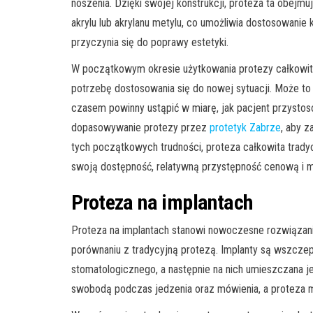
noszenia. Dzięki swojej konstrukcji, proteza ta obejmu
akrylu lub akrylanu metylu, co umożliwia dostosowanie 
przyczynia się do poprawy estetyki.
W początkowym okresie użytkowania protezy całkowit
potrzebę dostosowania się do nowej sytuacji. Może t
czasem powinny ustąpić w miarę, jak pacjent przystos
dopasowywanie protezy przez
protetyk Zabrze
, aby 
tych początkowych trudności, proteza całkowita trad
swoją dostępność, relatywną przystępność cenową i m
Proteza na implantach
Proteza na implantach stanowi nowoczesne rozwiązanie
porównaniu z tradycyjną protezą. Implanty są wszczepi
stomatologicznego, a następnie na nich umieszczana j
swobodą podczas jedzenia oraz mówienia, a proteza ma