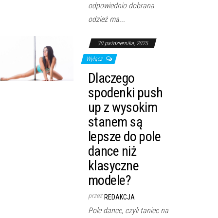
odpowiednio dobrana
odzież ma...
30 października, 2025
Wyłącz
Dlaczego
spodenki push
up z wysokim
stanem są
lepsze do pole
dance niż
klasyczne
modele?
przez
REDAKCJA
Pole dance, czyli taniec na